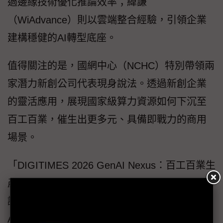
過邊緣技術優化推論效率；緯謙
（WiAdvance）則以雲端整合經驗，引領企業
建構穩健的AI轉型底座。
值得關注的是，國網中心（NCHC）特別帶領兩
家潛力新創公司代表現身說法。透過新創企業
的靈活應用，展現國家級算力資源如何下沉至
百工百業，催生出更多元、具備即戰力的商用
場景。
「DIGITIMES 2026 GenAI Nexus：百工百業生
產力中樞」論壇將於6月4日（四）盛大登場，
議程深度聚焦智慧零售、數據指令集、Agentic
AI以及推論經濟實務等核心維度。本活動專為