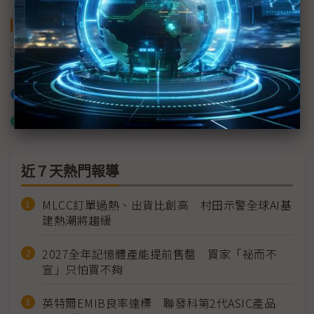
關鍵字
智慧零售
數位轉型
AI
生成式AI
中研院
全國電
加入已選取到「關鍵字追蹤」
什麼是「關鍵字追蹤」
近７天熱門報導
MLCC訂單過熱、出貨比創高 村田示警全球AI基
建熱潮將趨緩
2027全年記憶體產能提前售罄 買家「祕而不
宣」只怕買不夠
英特爾EMIB良率達標 聯發科第2代ASIC產品