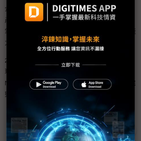
企業決策者、數位轉型主管、技術開發者與各
產業營運經理量身打造，旨在引領與會者精準
掌握GenAI如何進化為驅動百工百業的關鍵生產
力中樞。
2026年的生產力革命已在弦上！誠摯邀您親臨
現場，見證技術支點如何蛻變為鏈結產業的
Nexus實戰地圖。論壇採免費線上報名方式，完
整議程細節請參考
活動官方網站
。