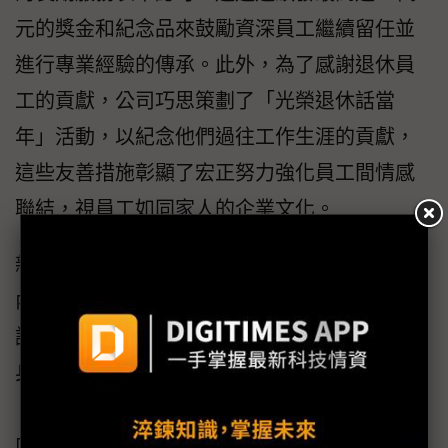
元的獎金和紀念品來鼓勵資深員工繼續留任並
進行專業經驗的傳承。此外，為了感謝退休員
工的貢獻，公司巧思策劃了「光榮退休話當
年」活動，以紀念他們過往工作生涯的貢獻，
這些友善措施彰顯了宏正努力強化員工間情感
聯結，視員工如同家人的企業文化。
新北市政府參採國際中⾼齡職場友善僱⽤指標
內容，規劃「中⾼齡者及⾼齡者友善職場認
證」，以「組織文化與機制」、「工作設計及
身心健康促進」、「職涯發展與世代傳承」及
「退休轉銜準備與再就業規劃」四大認證面
向，期能進⼀步延伸轄內企業建構友善員⼯制