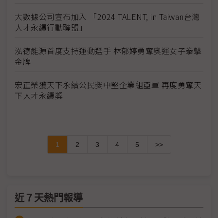
大數據公司宣布加入 「2024 TALENT, in Taiwan台灣
人才永續行動聯盟」
泓德能源首度支持運動選手 林郁婷勇奪奧運女子拳擊
金牌
宏正榮獲天下永續公民獎中堅企業組亞軍 再度勇奪天
下人才永續獎
1
2
3
4
5
>>
近７天熱門報導