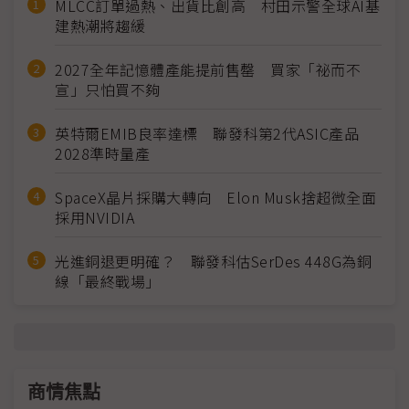
MLCC訂單過熱、出貨比創高 村田示警全球AI基
建熱潮將趨緩
2027全年記憶體產能提前售罄 買家「祕而不
宣」只怕買不夠
英特爾EMIB良率達標 聯發科第2代ASIC產品
2028準時量產
SpaceX晶片採購大轉向 Elon Musk捨超微全面
採用NVIDIA
光進銅退更明確？ 聯發科估SerDes 448G為銅
線「最終戰場」
商情焦點