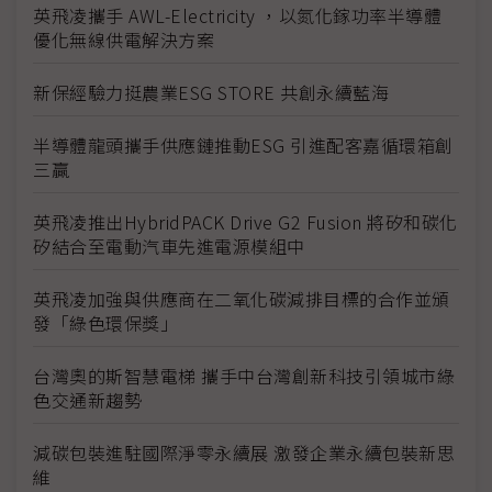
英飛凌攜手 AWL-Electricity ，以氮化鎵功率半導體
優化無線供電解決方案
新保經驗力挺農業ESG STORE 共創永續藍海
半導體龍頭攜手供應鏈推動ESG 引進配客嘉循環箱創
三贏
英飛凌推出HybridPACK Drive G2 Fusion 將矽和碳化
矽結合至電動汽車先進電源模組中
英飛凌加強與供應商在二氧化碳減排目標的合作並頒
發「綠色環保獎」
台灣奧的斯智慧電梯 攜手中台灣創新科技引領城市綠
色交通新趨勢
減碳包裝進駐國際淨零永續展 激發企業永續包裝新思
維