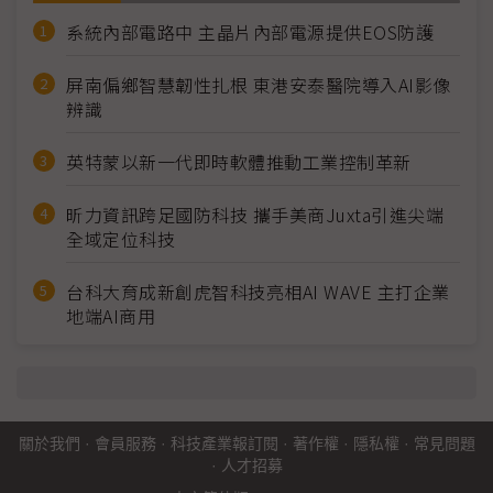
系統內部電路中 主晶片內部電源提供EOS防護
屏南偏鄉智慧韌性扎根 東港安泰醫院導入AI影像
辨識
英特蒙以新一代即時軟體推動工業控制革新
昕力資訊跨足國防科技 攜手美商Juxta引進尖端
全域定位科技
台科大育成新創虎智科技亮相AI WAVE 主打企業
地端AI商用
關於我們
·
會員服務
·
科技產業報訂閱
·
著作權
·
隱私權
·
常見問題
·
人才招募