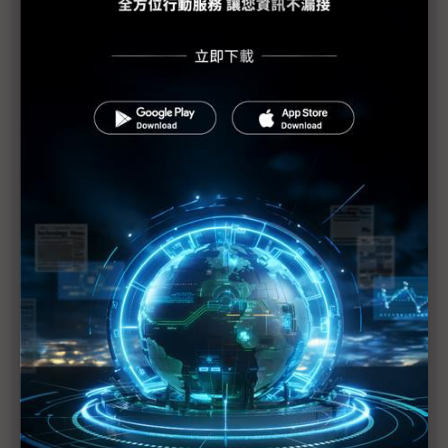
地震後兩週 日本車廠汽車產量較平常減少35%
日本首都圈煉油廠陸續復工 汽油缺貨狀態可望逐漸
恢復
矽晶圓、銅箔基板供貨中斷
日本東北重建計畫 將刺激當地經濟發展
強震震出隱憂 日本需要明確領導
宮城強震刺激 震醒日本失落十年
影響供料與否 日東玻纖紗廠1週內復工是關鍵
威剛：庫存超過1個月 韓、美貨源可支援
DRAM 南亞科：現貨客戶追價意願增高