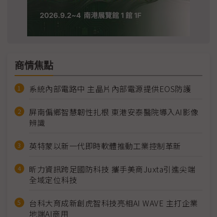
商情焦點
系統內部電路中 主晶片內部電源提供EOS防護
屏南偏鄉智慧韌性扎根 東港安泰醫院導入AI影像
辨識
英特蒙以新一代即時軟體推動工業控制革新
昕力資訊跨足國防科技 攜手美商Juxta引進尖端
全域定位科技
台科大育成新創虎智科技亮相AI WAVE 主打企業
地端AI商用