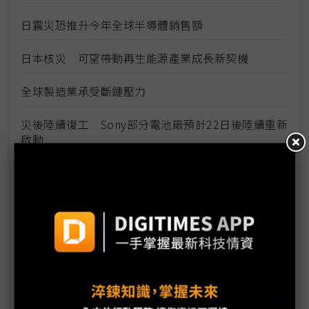
日震災恐推升今年全球半導體銷售額
日本核災 可望帶動再生能源產業成長新契機
全球製造業承受斷鏈壓力
災後陸續復工 Sony部分電池廠預計22日後陸續重新
啟動
日震效應 光纖供需恐逆轉
零組件調度不易 Sony停工範圍另擴及非災區的東
海、九州5生產據點
東京電力分區計畫停電恐延長至2011年底
台積電不受日震影響 張忠謀稱行動晶片需求暢旺