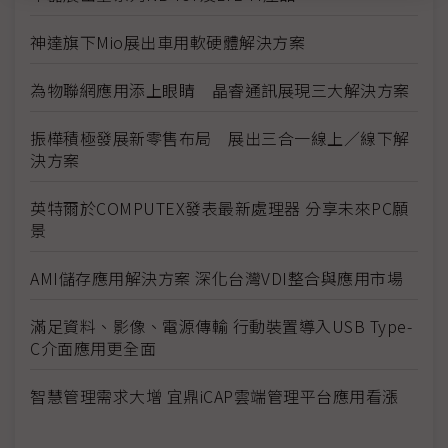
神達旗下Mio展出車用軟硬體解決方案
為物聯網應用添上眼睛 晶睿通訊展現三大解決方案
振樺積極發展新零售布局 展出三合一線上／線下解
決方案
英特爾於COMPUTEX發表最新處理器 分享未來PC願
景
AMI儲存應用解決方案 深化台灣VDI整合與應用市場
滿足資料、影像、電源傳輸 行動裝置導入USB Type-
C介面應用更全面
智慧管理需求大增 宜鼎iCAP雲端管理平台應用看漲