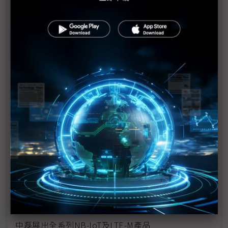
走出行動藩籬 高通欲以更多專用晶片打通關
聯芸科技於COMPUTEX圓滿展出固態硬碟控制晶片
COMPUTEX新創圓桌會議：共築全球新創生態系
宜鼎推工業級DDR4 2666 全面抗硫化加值不加價
威聯通榮獲2018 COMPUTEX Best Choice Award
智慧製造需求普及 業者搶攻工業4.0供應鏈商機
InnoVEX新創團隊競相投入 IoT、AI、健康與生物科
技
緯穎攜手中華電信合作 體現新一代資料中心技術
中磊展出全系列NB-IoT及LTE-M產品