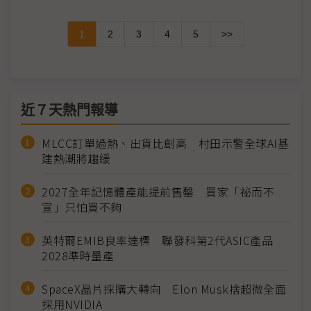
1
2
3
4
5
>>
近７天熱門報導
MLCC訂單過熱、出貨比創高 村田示警全球AI基
建熱潮將趨緩
2027全年記憶體產能提前售罄 買家「祕而不
宣」只怕買不夠
英特爾EMIB良率達標 聯發科第2代ASIC產品
2028準時量產
SpaceX晶片採購大轉向 Elon Musk捨超微全面
採用NVIDIA