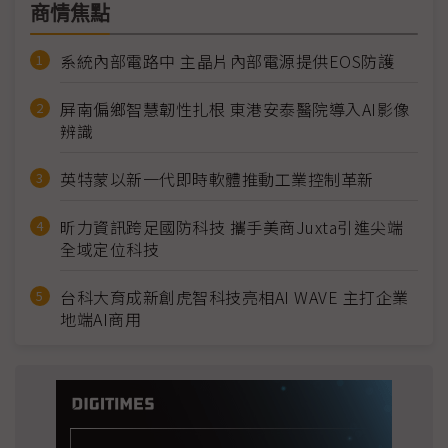
商情焦點
系統內部電路中 主晶片內部電源提供EOS防護
屏南偏鄉智慧韌性扎根 東港安泰醫院導入AI影像
辨識
英特蒙以新一代即時軟體推動工業控制革新
昕力資訊跨足國防科技 攜手美商Juxta引進尖端
全域定位科技
台科大育成新創虎智科技亮相AI WAVE 主打企業
地端AI商用