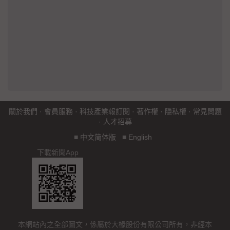
關於我們
·
會員服務
·
科技產業報訂閱
·
著作權
·
隱私權
·
常見問題
·
人才招募
■
中文简体版
■
English
下載新聞App
本網站內之全部圖文，係屬於大椽股份有限公司所有，非經本