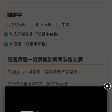
關鍵字
現代汽車
起亞汽車
中國
加入已選取到「關鍵字追蹤」
什麼是「關鍵字追蹤」
議題精選－疫情撼動南韓製造心臟
中國強化入境管制 南韓業者四面楚歌
SSD供給量劇減8成 韓PC界心急
韓疫情衝擊效應 面板、半導體、汽車首發難
COVID-19持續發威 韓企與政府進入非常時期