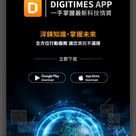
南韓疫情全境擴散 恐侵蝕業者首季獲利
疫情引發排韓情緒 韓企布局恐受阻
韓疫情嚴峻 政府防金融體系瓦解
南韓企業與消費者信心 陡降至近11年新低
大邱疫情大爆發 撼動南韓製造心臟
疫情延後特別版Switch訂3月預售 4月起影響出貨歐
美
武漢疫情衝擊更甚SARS 南韓憂主力產品難逃一劫
一樣的疫情 「疫」樣的半面悲喜
計畫趕不上變化 LGD廣州廠量產恐延至2Q20