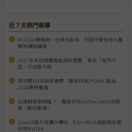
近７天熱門報導
MLCC訂單過熱、出貨比創高 村田示警全球AI基
建熱潮將趨緩
2027全年記憶體產能提前售罄 買家「祕而不
宣」只怕買不夠
英特爾EMIB良率達標 聯發科第2代ASIC產品
2028準時量產
光進銅退更明確？ 聯發科估SerDes 448G為銅
線「最終戰場」
SpaceX晶片採購大轉向 Elon Musk捨超微全面
採用NVIDIA