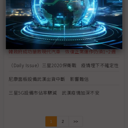
疫情與競品 牽動PS5訂價
疫情引發LCD漲價、供給不穩 電視業者備貨忐忑
三星啟動22億美元貸款基金 力穩中國供應鏈
韓政府成功搶救現代汽車 恢復正常運作仍須1~2週
（Daily Issue）三星2020保衛戰 疫情埋下不確定性
尼康面板設備武漢出貨中斷 影響難估
三星5G設備市佔率驟減 武漢疫情加深不安
1
2
>>