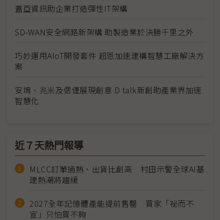
蓋亞資訊助企業打造彈性IT架構
SD-WAN安全網路新架構 助製造業於決勝千里之外
巧妙運用AIoT開發套件 超恩加速建構智慧工廠解決方
案
安堉、兆米及偲倢展現創意 D talk新創助產業界加速
智慧化
近７天熱門報導
MLCC訂單過熱、出貨比創高 村田示警全球AI基
建熱潮將趨緩
2027全年記憶體產能提前售罄 買家「祕而不
宣」只怕買不夠