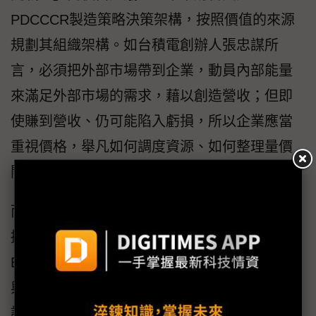
PDCCCR製造策略決策架構，按照價值的來源
規劃其組織架構。如台積電創辦人張忠謀所
言，必須把外部市場帶到企業，動員內部能量
來滿足外部市場的需求，藉以創造營收；但即
使賺到營收、仍可能陷入虧損，所以企業應當
重視價格，舉凡如何調度資源、如何整理量價
關係，皆是關鍵。
而企業欲實踐工業3.5，不妨採取「容易摘的先
摘」原則，將一些原本靠工程師不斷Try &
Error、或是靠老師傅經驗判斷的題目，轉向AI
與大數據分析，形成一種只考慮「可控制覆蓋
誤差原因」的創新模式，如此才能加速破壞性