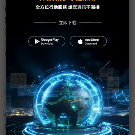
創新、提升聰明生產。順著這個脈絡，台灣企
業應投入「藍湖策略」而非「藍海策略」，因
為湖的規模小，工業先進國家看不上眼、不會
來搶你的地盤，更是淬鍊隱形冠軍、製造典範
的契機所在。
關鍵字
清大
工業3.5
智慧製造
簡禎富
加入已選取到「關鍵字追蹤」
什麼是「關鍵字追蹤」