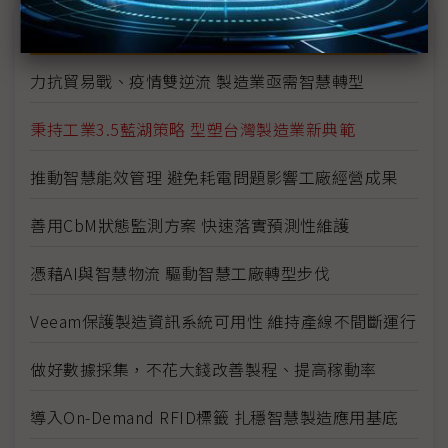
議題精選－2020智慧工廠(新竹)論壇專輯
力抗貿易戰、疫情雙逆流 製造業亟需智慧轉型
秉持工業3.5藍湖策略 型塑台灣製造業新典範
推動智慧能效管理 避免耗電問題影響工廠經營成果
善用CbM狀態監測方案 快速落實預測性維護
憑藉AI與智慧物流 驅動智慧工廠轉型步伐
Veeam保護製造資訊系統可用性 維持產線不間斷運行
做好數據採集，不花大錢改善製程、提高稼動率
導入On-Demand RFID標籤 扎穩智慧製造應用基底