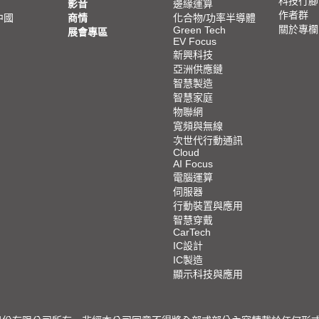
科技行腳
影音
邊緣運算
作者群
中國
商情
化合物/功率半導體
關於專欄
Green Tech
展會專區
EV Focus
新興科技
亞洲供應鏈
智慧製造
智慧家庭
物聯網
寬頻與無線
次世代行動通訊
Cloud
AI Focus
電腦運算
伺服器
行動裝置與應用
智慧穿戴
CarTech
IC設計
IC製造
顯示科技與應用