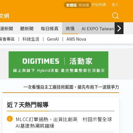
評估申請
登入
繁體版
简体版
文網
漫新聞
聽新聞
每日椽真
商情
AI EXPO Taiwan
COM
展會專區
｜
科技生活
｜
GenAI
｜
AWS Nova
一次看懂自主工廠技術藍圖，搶先布局下一波競爭力
近７天熱門報導
MLCC訂單過熱、出貨比創高 村田示警全球
AI基建熱潮將趨緩