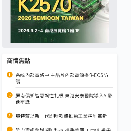
商情焦點
系統內部電路中 主晶片內部電源提供EOS防
護
屏南偏鄉智慧韌性扎根 東港安泰醫院導入AI影
像辨識
英特蒙以新一代即時軟體推動工業控制革新
昕力資訊跨足國防科技 攜手美商Juxta引進尖