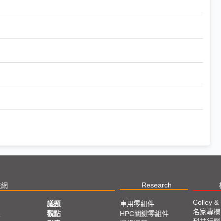
Research
技網
Colley &
議題
車用零組件
名家專欄
亞
觀點
HPC關鍵零組件