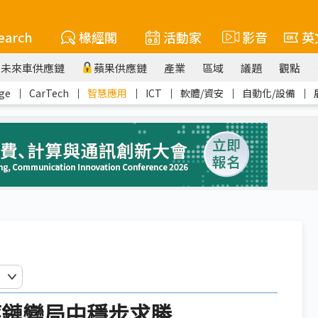
earch
椽經閣
活動家
影音
英
未來車供應鏈
蘋果供應鏈
產業
區域
議題
觀點
ge
｜
CarTech
｜
智慧應用
｜
ICT
｜
軟體/資安
｜
自動化/設備
｜
應鏈變局中穩步求勝