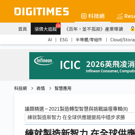
科技網
Res
259
首頁
漲價大追蹤
《百年，並不孤寂》產業導讀
AI
｜
ESG
｜
半導體/零組件
｜
Cloud/Stora
科技網
商情
智慧應用
議題精選－2021製造轉型智慧與挑戰論壇專輯(II)
練就製造新智力 在全球供