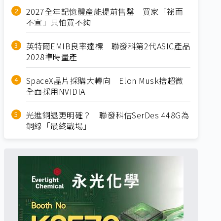
2027全年記憶體產能提前售罄 買家「祕而
不宣」只怕買不夠
英特爾EMIB良率達標 聯發科第2代ASIC產品
2028準時量產
SpaceX晶片採購大轉向 Elon Musk捨超微
全面採用NVIDIA
光進銅退更明確？ 聯發科估SerDes 448G為
銅線「最終戰場」