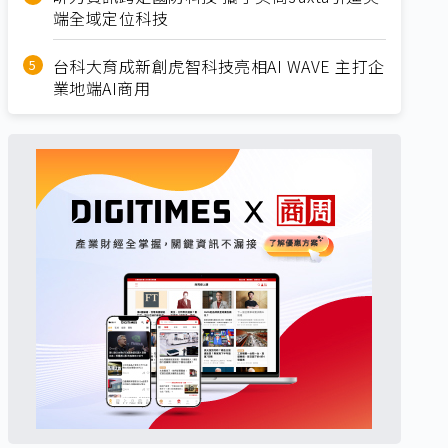
端全域定位科技
台科大育成新創虎智科技亮相AI WAVE 主打企
業地端AI商用