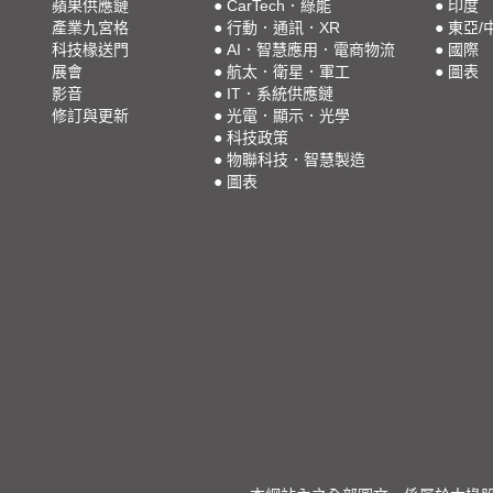
蘋果供應鏈
●
CarTech．綠能
●
印度
產業九宮格
●
行動．通訊．XR
●
東亞/
科技椽送門
●
AI．智慧應用．電商物流
●
國際
展會
●
航太．衛星．軍工
●
圖表
影音
●
IT．系統供應鏈
修訂與更新
●
光電．顯示．光學
●
科技政策
●
物聯科技．智慧製造
●
圖表