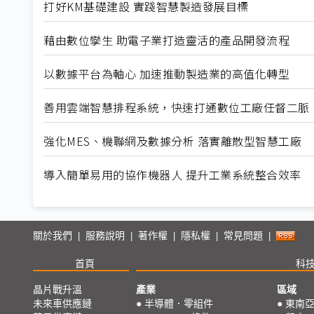
打好KM基礎建設 實踐智慧製造發展目標
藉由數位孿生 助電子業打造靈活的產品開發流程
以數據平台為軸心 加速推動製造業的高值化轉型
善用雲端智慧排程系統，快速打通數位工廠任督二脈
強化MES、機聯網及數據分析 落實離散型智慧工廠
導入簡單易用的協作機器人 提升工業系統整合效率
關於我們
服務說明
著作權
隱私權
常見問題
|
|
|
|
|
首頁
科
晶片戰升溫
產業
區域
未來車供應鏈
●
半導體．零組件
●
東南