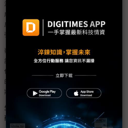
測，可以定量分析膚質，針對皮下藥物釋放做
成效評估或皮膚治療導引，同時也能累積雲端
皮膚統計資料庫，運用機器學習的優勢，持續
強化量測的精確性。
蔡孟燦就提到他們開發的軟體演算法，目前可
評估多種皮膚參數，包含角質厚度、皮膚水
份、膠原蛋白含量、微血管密度等，未來他們
的終端客戶將聚焦在醫院、醫美診所、以及藥
妝專櫃/直銷，幫助更多人享有好膚質。
生德奈打造新型微量生物反應器，加速生醫製
藥及細胞株開發