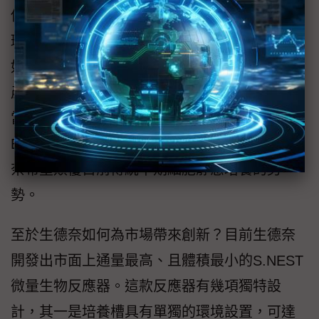
傳統在生醫領域，最主要挑戰在於細胞株培養
環境複雜，往往耗費大量人工及時間流程。例
如遇上COVID-19病毒來襲，如何加速培養細胞
產生細胞株抗體，進而成功開發生物疫苗就相
當重要。為達成生醫革命，生德奈(CYTENA
Bioprocess Solutions)執行長蔡承翰表示，生德
奈希望顛覆目前傳統早期細胞靜態培養的劣
勢。
至於生德奈如何為市場帶來創新？目前生德奈
開發出市面上通量最高、且體積最小的S.NEST
微量生物反應器。這款反應器有幾項獨特設
計，其一是培養槽具有單獨的環境設置，可達