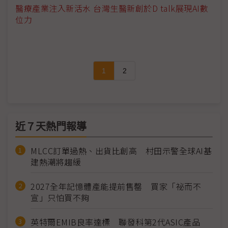
醫療產業注入新活水 台灣生醫新創於D talk展現AI數
位力
1
2
近７天熱門報導
MLCC訂單過熱、出貨比創高 村田示警全球AI基
建熱潮將趨緩
2027全年記憶體產能提前售罄 買家「祕而不
宣」只怕買不夠
英特爾EMIB良率達標 聯發科第2代ASIC產品