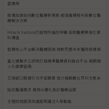
雲應用
疫情加速迎向數位醫療新常態 威強電積極布局數位醫
療解決方案
Hitachi Vantara打造物件儲存架構 協助醫療業強化資
料價值
智慧核心平台解決醫療困境 微軟形塑未來醫院新樣貌
富士通聯手工研院打造精準醫療資料融合平台 揭開個
人化健康密碼
艾瑞瓷口腔援引元宇宙願景 致力推動數位牙科生態系
貼近醫護需求 善用AI優化急診醫療品質
生理訊號感測為遠距照護注入新動能