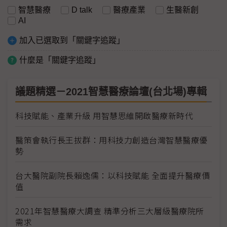
智慧醫療
D talk
醫療產業
生醫新創
AI
加入已選取到「關鍵字追蹤」
什麼是「關鍵字追蹤」
議題精選－2021智慧醫療論壇(台北場)專輯
科技賦能、產業升級 用智慧思維開啟醫療新時代
醫策會執行長王拔群：用科技力創造台灣智慧醫療優
勢
台大醫院副院長賴逸儒：以科技賦能 全面提升醫療價
值
2021年智慧醫療大調查 精準分析三大層級醫療院所
需求