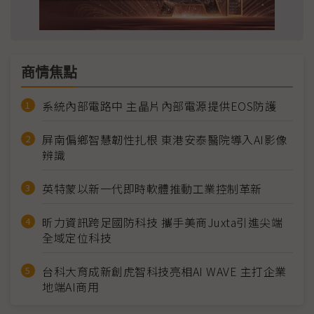
商情焦點
系統內部電路中 主晶片內部電源提供EOS防護
屏南偏鄉智慧韌性扎根 東港安泰醫院導入AI影像
辨識
英特蒙以新一代即時軟體推動工業控制革新
昕力資訊跨足國防科技 攜手美商Juxta引進尖端
全域定位科技
台科大育成新創虎智科技亮相AI WAVE 主打企業
地端AI商用