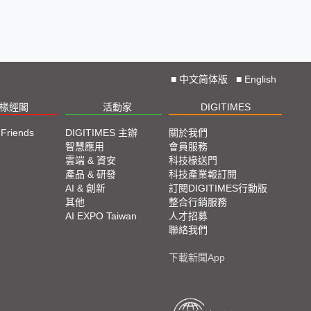
■
中文简体版
■
English
椽經閣
活動家
DIGITIMES
 Friends
DIGITIMES 主辦
關於我們
欄
智慧應用
會員服務
腳
雲端 & 資安
科技椽送門
產品 & 研發
科技產業報訂閱
欄
AI & 創新
訂閱DIGITIMES行動版
其他
整合行銷服務
AI EXPO Taiwan
人才招募
聯絡我們
下載新聞App