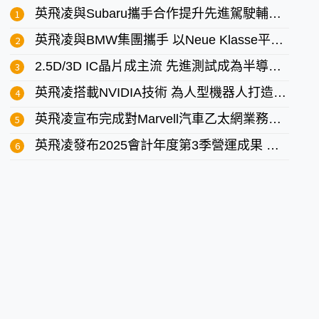
英飛凌與Subaru攜手合作提升先進駕駛輔助系統的即時性能
英飛凌與BMW集團攜手 以Neue Klasse平台推動軟體定義汽車的未來
2.5D/3D IC晶片成主流 先進測試成為半導體創新的關鍵推手
英飛凌搭載NVIDIA技術 為人型機器人打造精準動作與高效解決方案
英飛凌宣布完成對Marvell汽車乙太網業務的收購
英飛凌發布2025會計年度第3季營運成果 部門利潤優於財測