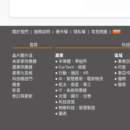
關於我們
服務說明
著作權
隱私權
常見問題
|
|
|
|
|
首頁
科技
晶片戰升溫
產業
區域
未來車供應鏈
●
半導體．零組件
●
東南亞
蘋果供應鏈
●
CarTech．綠能
●
印度
產業九宮格
●
行動．通訊．XR
●
東亞/
科技椽送門
●
AI．智慧應用．電商物流
●
國際
展會
●
航太．衛星．軍工
●
圖表
影音
●
IT．系統供應鏈
修訂與更新
●
光電．顯示．光學
●
科技政策
●
物聯科技．智慧製造
●
圖表