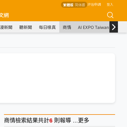
評估申請
登入
繁體版
简体版
文網
漫新聞
聽新聞
每日椽真
商情
AI EXPO Taiwan
COM
商情
檢索結果共計
6
則報導 ...
更多