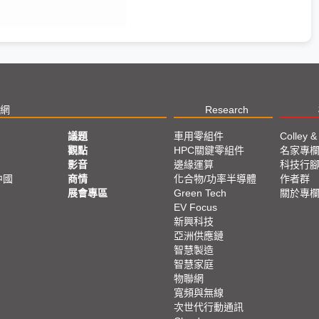
網
Research
議題
車用零組件
Colley &
觀點
HPC關鍵零組件
名家專
影音
邊緣運算
科技行
中國
商情
化合物/功率半導體
作者群
展會專區
Green Tech
關於專
EV Focus
新興科技
亞洲供應鏈
智慧製造
智慧家庭
物聯網
寬頻與無線
次世代行動通訊