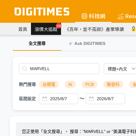
科技網
Res
259
首頁
漲價大追蹤
《百年，並不孤寂》產業導讀
全文搜尋
Ask DIGITIMES
熱門搜尋
台積電
AI
PCB
聯發科
～
區間設定
您正使用「全文搜尋」，
搜尋："MARVELL" or "美滿電子科