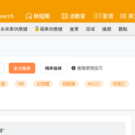
earch
椽經閣
活動家
影音
英
未來車供應鏈
蘋果供應鏈
產業
區域
議題
觀點
全文搜尋
精準搜尋
進階使用技巧
友達
NB
記憶體
伺服器
MLCC
柯富仁
技"