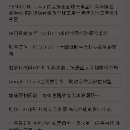
SEMICON Taiwan首度推出全球汽車晶片高峰論壇
攜手經濟部鏈結台灣及全球車用半導體與汽車產業生
態圈
扶田資本攜手FoodTech新創共同推動餐飲革命
勤業眾信：迎向2023 七大關鍵助生命科技產業嶄頭
角
遠景科技與WPI世平興業攜手拓展亞太區物聯網市場
Google Cloud台灣雙引擎 助攻淨零及數位轉型
加速藥物開發 疫後生醫數位化新浪潮襲來
迎接ESG趨勢 打造安全永續 高效節能的資料中心
企業是新創生態系的必要角色！尋求第二成長曲線 外
部創新為最上策