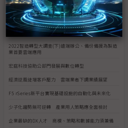
議題精選－數位轉型專網
2022智造轉型大調查(上)系統整合與人才成首要課
題、ESG列升級目標
2022智造轉型大調查(下)遠端辦公、備份備援為製造
業首要雲端應用
宏庭科技協助公部門發展與數位轉型
經濟逆風徒增客戶壓力 雲端業者下調業績展望
F5 rSeries新平台實現基礎設施的自動化與未來化
少子化趨勢無可逆轉 產業用人策略應全面檢討
企業最缺的DX人才 商模、策略和數據能力須兼備