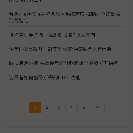
台灣牙e通發展AI輔助醫療系統有成 推動牙醫診斷服
務再進化
價格差更要進場 緯創創投瞄準3大方向
企業IT投資躍升 訂閱制改變傳統製造採購行為
數位浪潮來襲 有效運用統計軟體讓企業發展更快速
消費者如何獲得所需的HDMI功能
1
2
3
4
5
>>