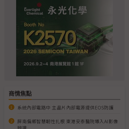
商情焦點
系統內部電路中 主晶片內部電源提供EOS防護
屏南偏鄉智慧韌性扎根 東港安泰醫院導入AI影像
辨識