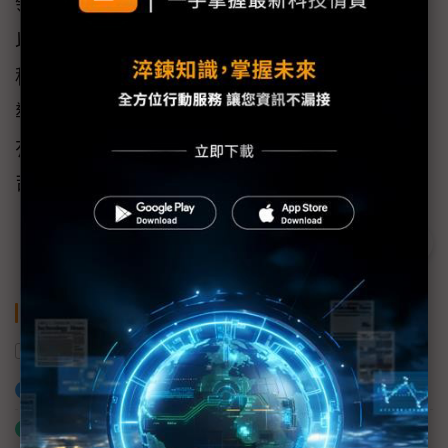
領企業更認識全雲端化的優勢，而我們正好可
以扮演這樣的角色，期待將過去在CRM領域累
積的技術，拓展到雲端ERP層面，透過豐富的
導入經驗與產業知識，輔導企業將CRM與ERP
有效串接，成為全雲端解決方案的顧問公
司。」
關鍵字
CRM
數位轉型
ERP
加入已選取到「關鍵字追蹤」
什麼是「關鍵字追蹤」