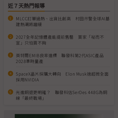
近７天熱門報導
MLCC訂單過熱、出貨比創高 村田示警全球AI基
建熱潮將趨緩
2027全年記憶體產能提前售罄 買家「祕而不
宣」只怕買不夠
英特爾EMIB良率達標 聯發科第2代ASIC產品
2028準時量產
SpaceX晶片採購大轉向 Elon Musk捨超微全面
採用NVIDIA
光進銅退更明確？ 聯發科估SerDes 448G為銅
線「最終戰場」