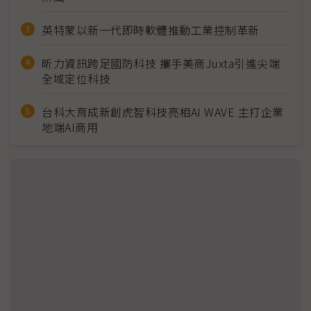
英特蒙以新一代即時軟體推動工業控制革新
昕力資訊跨足國防科技 攜手美商Juxta引進尖端
全域定位科技
台科大育成新創虎智科技亮相AI WAVE 主打企業
地端AI商用