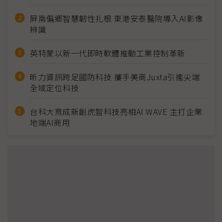
屏南偏鄉智慧韌性扎根 東港安泰醫院導入AI影像
辨識
英特蒙以新一代即時軟體推動工業控制革新
昕力資訊跨足國防科技 攜手美商Juxta引進尖端
全域定位科技
台科大育成新創虎智科技亮相AI WAVE 主打企業
地端AI商用