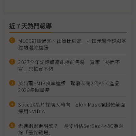
近７天熱門報導
MLCC訂單過熱、出貨比創高 村田示警全球AI基
建熱潮將趨緩
2027全年記憶體產能提前售罄 買家「祕而不
宣」只怕買不夠
英特爾EMIB良率達標 聯發科第2代ASIC產品
2028準時量產
SpaceX晶片採購大轉向 Elon Musk捨超微全面
採用NVIDIA
光進銅退更明確？ 聯發科估SerDes 448G為銅
線「最終戰場」