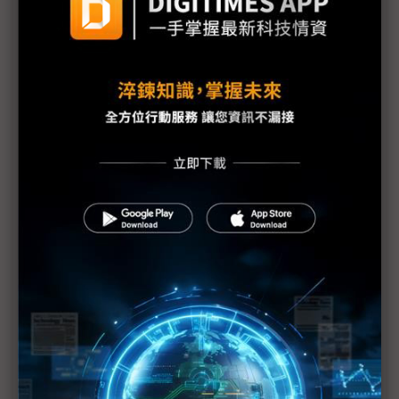
ChatGPT與NVIDIA齊推動！AI生態火熱成供應鏈運轉
動力
記憶體模組廠亮出壓箱寶 搶攻AI高效儲存商機
AI推波智慧應用浪潮 IPC業者參展兩種面貌
Ambient Photonics室內光源太陽能電池啟動太陽能
應用新革命
ESG成為企業轉型引擎的趨勢與挑戰
COMPUTEX 2023盛大登場 全球科技精銳與新創團隊
齊聚一堂 共同引爆AI
技鋼科技聚焦高速運算市場 COMPUTEX三大主軸展
示強大技術能量
高速傳輸需求不斷擴大 威鋒USB4裝置晶片掌握先行