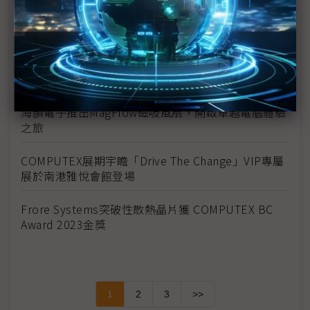
者商機
義大利新創企業參展InnoVEX
TSLG耐落集團布局亞洲強化國際供應量能
海韻電子推出MagFlow磁吸風扇，開啟卓越電腦體驗
之旅
COMPUTEX展期宇瞻「Drive The Change」VIP專屬
展於南港雅悅會館登場
Frore Systems突破性散熱晶片獲 COMPUTEX BC
Award 2023金獎
1
2
3
>>