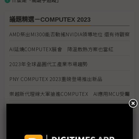
什麼是「關鍵字追蹤」
議題精選－COMPUTEX 2023
AMD祭出MI300能否動搖NVIDIA領導地位 還有待觀察
AI延燒COMPUTEX展會 降溫散熱方案也當紅
2023年全球晶圓代工產業市場趨勢
PNY COMPUTEX 2023重磅登場推出新品
崇越新代理線大軍搶進COMPUTEX AI應用MCU受矚
Qualcomm啟動5G多元垂直應用布局
勤誠創新產品陣容亮相COMPUTEX 滿足多元領域應
用需求