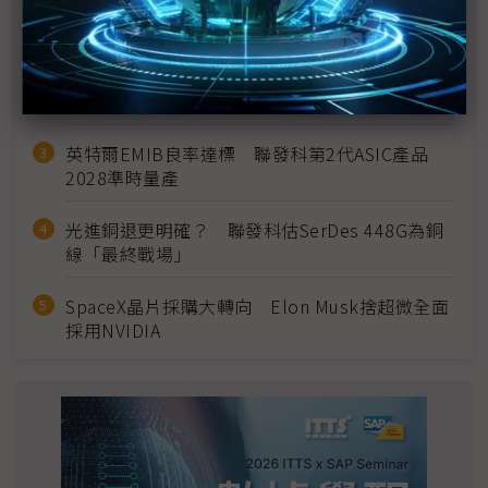
MLCC訂單過熱、出貨比創高 村田示警全球AI基
建熱潮將趨緩
2027全年記憶體產能提前售罄 買家「祕而不
宣」只怕買不夠
英特爾EMIB良率達標 聯發科第2代ASIC產品
2028準時量產
光進銅退更明確？ 聯發科估SerDes 448G為銅
線「最終戰場」
SpaceX晶片採購大轉向 Elon Musk捨超微全面
採用NVIDIA