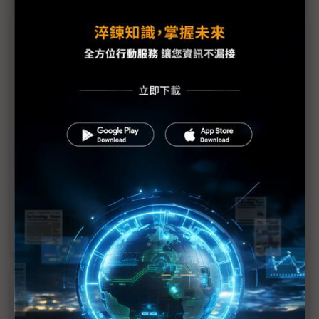
議題精選－台廠立方衛星商機何在
立方衛星創台廠新商機 施宣輝：智探太空年底前2
班次升空
低軌衛星產業蓬勃發展 鐳洋迎多軌衛星通訊趨勢
立方衛星價低彈性大 尚難達供應鏈經濟規模
台廠切入立方衛星 應以酬載為主、製造為輔
立方衛星成長動能强 大廠積極切入產業鏈
近７天熱門報導