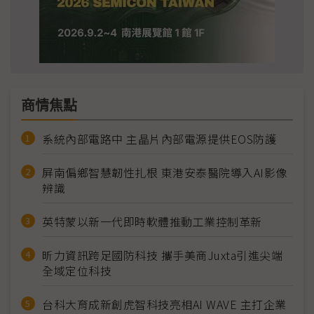
商情焦點
系統內部電路中 主晶片內部電源提供EOS防護
屏南偏鄉智慧韌性扎根 東港安泰醫院導入AI影像
辨識
英特蒙以新一代即時軟體推動工業控制革新
昕力資訊跨足國防科技 攜手美商Juxta引進尖端
全域定位科技
台科大育成新創虎智科技亮相AI WAVE 主打企業