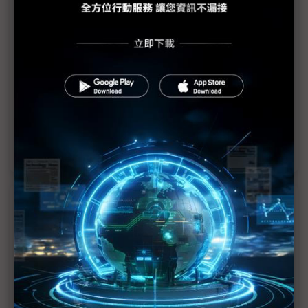
議題精選－5G-ORAN蓄勢待發
5G專網頻率使用費調降 助垂直應用場域落地
微軟成立5G戰隊 盼需求帶動成本下降
5G-ORAN蓄勢待發 和碩看好2024成長動能
5G獨立組網加溫 帶動O-RAN供應鏈
近７天熱門報導
MLCC訂單過熱、出貨比創高 村田示警全球AI基
建熱潮將趨緩
2027全年記憶體產能提前售罄 買家「祕而不
宣」只怕買不夠