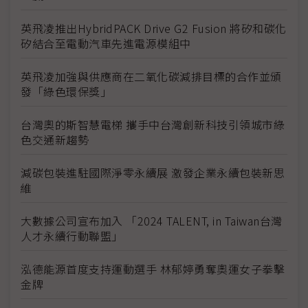
英飛凌推出HybridPACK Drive G2 Fusion 將矽和碳化
矽結合至電動汽車先進電源模組中
英飛凌加強與供應商在二氧化碳減排目標的合作並頒
發「綠色環保獎」
台灣奧的斯智慧電梯 攜手中台灣創新科技引領城市綠
色交通新趨勢
減碳包裝進駐國際淨零永續展 激發企業永續包裝新思
維
大數據公司宣布加入 「2024 TALENT, in Taiwan台灣
人才永續行動聯盟」
泓德能源首度支持運動選手 林郁婷勇奪奧運女子拳擊
金牌