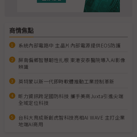
商情焦點
系統內部電路中 主晶片內部電源提供EOS防護
屏南偏鄉智慧韌性扎根 東港安泰醫院導入AI影像
辨識
英特蒙以新一代即時軟體推動工業控制革新
昕力資訊跨足國防科技 攜手美商Juxta引進尖端
全域定位科技
台科大育成新創虎智科技亮相AI WAVE 主打企業
地端AI商用