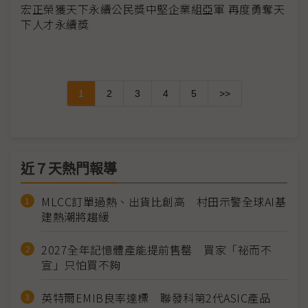
宏正榮獲天下永續公民獎中堅企業組亞軍 再度勇奪天
下人才永續獎
1
2
3
4
5
>>
近７天熱門報導
MLCC訂單過熱、出貨比創高 村田示警全球AI基
建熱潮將趨緩
2027全年記憶體產能提前售罄 買家「祕而不
宣」只怕買不夠
英特爾EMIB良率達標 聯發科第2代ASIC產品