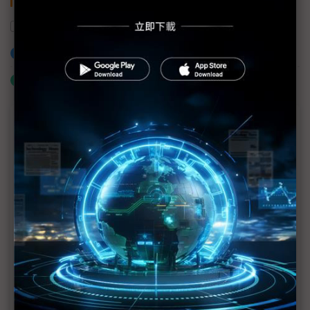
關鍵字
AI
精誠資訊
ESG
加入已選取到「關鍵字追蹤」
什麼是「關鍵字追蹤」
議題精選－ESG專欄
以SEED技術打造更環保永續的網路
Axis與準線智慧科技攜手打造創新河川水位監測解決
方案 落實生態永續發展的願景
東捷資訊推ACE王牌計畫 搶攻企業轉型商機添動能
伊雲谷獲永續獎項雙認證 數位韌性驅動永續發展
啟動Common Criteria產學合作 安華聯網攜手北科大