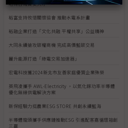
培育台灣資安人才
裕富支持攸惜關懷協會 推動水電系計畫
裕融企業打造「文化共融 平權共享」公益精神
大同永續搶攻碳權商機 完成高價藍碳交易
麗升能源打造「綠電交易加速器」
宏電科技獲2024新北市友善家庭優質企業殊榮
英飛凌攜手 AWL-Electricity ，以氮化鎵功率半導體
優化無線供電解決方案
新保經驗力挺農業ESG STORE 共創永續藍海
半導體龍頭攜手供應鏈推動ESG 引進配客嘉循環箱創
三贏