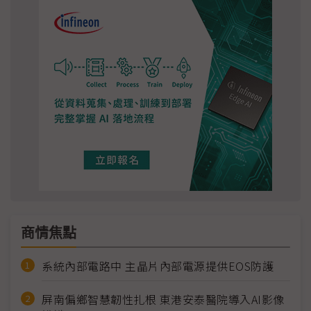
商情焦點
系統內部電路中 主晶片內部電源提供EOS防護
屏南偏鄉智慧韌性扎根 東港安泰醫院導入AI影像