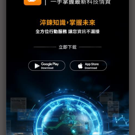
100吋不嫌大 超大尺寸掀電視市場「巨幕風暴」
中國挾Mini LED猛攻 高階電視市場有望年底復甦
不只LCD有100吋電視 超大彩色電子紙廣告看板橫
空出世
面板產能調控戲碼何時休？
75吋以上LCD成OLED剋星？2024年出貨成長上看3
成
Mini LED後勁足 2024年出貨有望超越OLED電視
市場重心轉移 超大尺寸OLED電視需求不減
TV面板奧運效應真的存在嗎？