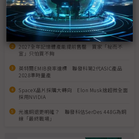
近７天熱門報導
MLCC訂單過熱、出貨比創高 村田示警全球AI基
建熱潮將趨緩
2027全年記憶體產能提前售罄 買家「祕而不
宣」只怕買不夠
英特爾EMIB良率達標 聯發科第2代ASIC產品
2028準時量產
SpaceX晶片採購大轉向 Elon Musk捨超微全面
採用NVIDIA
光進銅退更明確？ 聯發科估SerDes 448G為銅
線「最終戰場」