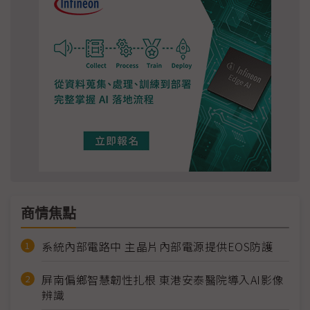
商情焦點
系統內部電路中 主晶片內部電源提供EOS防護
屏南偏鄉智慧韌性扎根 東港安泰醫院導入AI影像
辨識