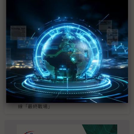
近７天熱門報導
MLCC訂單過熱、出貨比創高 村田示警全球AI基
建熱潮將趨緩
2027全年記憶體產能提前售罄 買家「祕而不
宣」只怕買不夠
英特爾EMIB良率達標 聯發科第2代ASIC產品
2028準時量產
SpaceX晶片採購大轉向 Elon Musk捨超微全面
採用NVIDIA
光進銅退更明確？ 聯發科估SerDes 448G為銅
線「最終戰場」