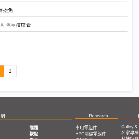
得避免
院副院長這麼看
2
Research
技網
Colley &
議題
車用零組件
名家專欄
亞
觀點
HPC關鍵零組件
科技行腳