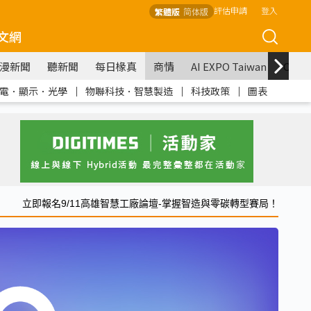
評估申請
登入
繁體版
简体版
文網
漫新聞
聽新聞
每日椽真
商情
AI EXPO Taiwan
COM
電．顯示．光學
｜
物聯科技．智慧製造
｜
科技政策
｜
圖表
立即報名9/11高雄智慧工廠論壇-掌握智造與零碳轉型賽局！