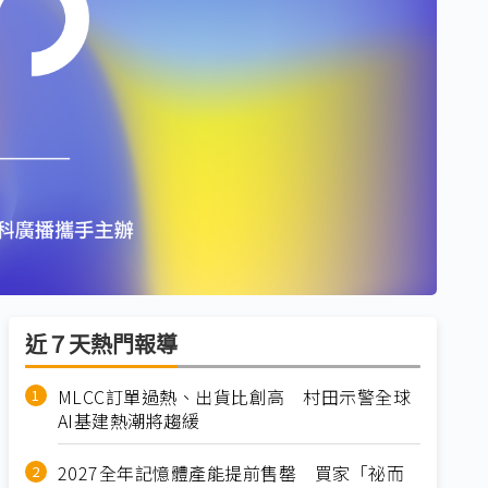
近７天熱門報導
MLCC訂單過熱、出貨比創高 村田示警全球
AI基建熱潮將趨緩
2027全年記憶體產能提前售罄 買家「祕而