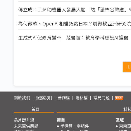
傅立成：LLM助機器人發展大腦 然「恐怖谷效應」
為何微軟、OpenAI相繼拓點日本？前微軟亞洲研究
生成式AI促教育變革 范書愷：教育學科應設AI護欄
1
關於我們
服務說明
著作權
隱私權
常見問題
|
|
|
|
|
首頁
科
晶片戰升溫
產業
區域
未來車供應鏈
●
半導體．零組件
●
東南