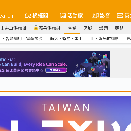
earch
椽經閣
活動家
影音
英
未來車供應鏈
蘋果供應鏈
產業
區域
議題
觀點
AI．智慧應用．電商物流
｜
航太．衛星．軍工
｜
IT．系統供應鏈
｜
光