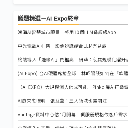
議題精選－AI Expo終章
鴻海AI智慧城市願景 將用10個LLM造超級App
中光電談AI框架 影像辨識結合LLM有益處
終端導入「邊緣AI」門檻高 研華：使其規模化躍升
(AI Expo) 台AI硬體席捲全球 林昭陽談如何在「
（AI EXPO）大規模個人化成可能 Pinkoi靠AI打造
AI愈來愈聰明 張益肇：三大領域也需關注
Vantage資料中心估7月開幕 伺服器規格依客戶需求
企業導入AI不難 緯謙：確立方向方能精準落地