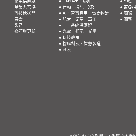
蘋果供應鏈
●
CarTech．綠能
●
印度
產業九宮格
●
行動．通訊．XR
●
東亞/
科技椽送門
●
AI．智慧應用．電商物流
●
國際
展會
●
航太．衛星．軍工
●
圖表
影音
●
IT．系統供應鏈
修訂與更新
●
光電．顯示．光學
●
科技政策
●
物聯科技．智慧製造
●
圖表
本網站內之全部圖文，係屬於大椽股份有