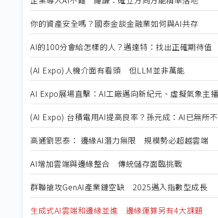
你的資產安全嗎？國泰金談金融業如何與AI共存
AI的100分會給怎樣的人？邁達特：找出正確期待值
(AI Expo)人機介面有看頭 但LLM並非萬能
AI Expo展場直擊：AI工廠邁向新紀元、虛擬氣象主
(AI Expo) 台積電用AI提高良率？孫元成：AI已無所
高通劉思泰： 邊緣AI潛力無限 規模勢必超越雲端
AI增加雲端與邊緣整合 傳統儲存面臨挑戰
群聯搶攻GenAI產業鏈空缺 2025邁入指數型成長
生成式AI雲端和邊緣並進 邊緣運算另有4大課題