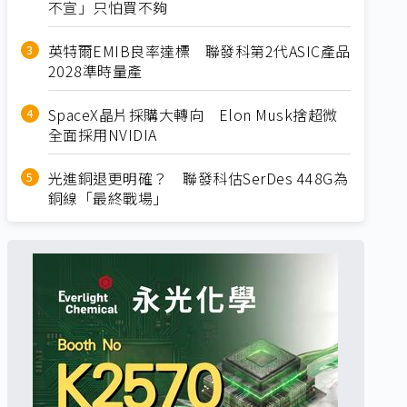
不宣」只怕買不夠
英特爾EMIB良率達標 聯發科第2代ASIC產品
2028準時量產
SpaceX晶片採購大轉向 Elon Musk捨超微
全面採用NVIDIA
光進銅退更明確？ 聯發科估SerDes 448G為
銅線「最終戰場」