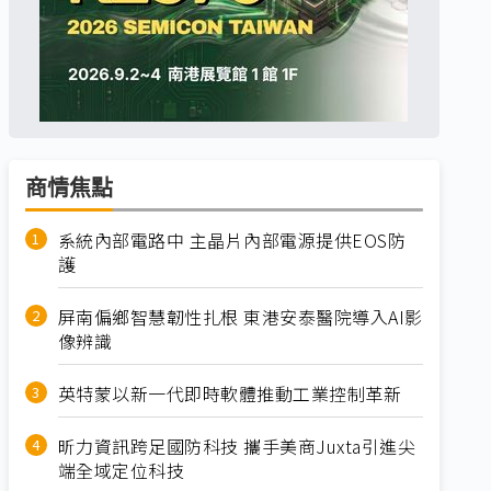
商情焦點
系統內部電路中 主晶片內部電源提供EOS防
護
屏南偏鄉智慧韌性扎根 東港安泰醫院導入AI影
像辨識
英特蒙以新一代即時軟體推動工業控制革新
昕力資訊跨足國防科技 攜手美商Juxta引進尖
端全域定位科技