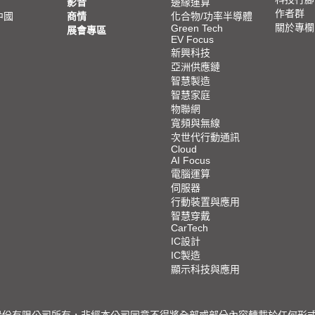
影音
邊緣運算
作者群
中國
商情
化合物/功率半導體
關於專欄
Green Tech
展會專區
EV Focus
新興科技
亞洲供應鏈
智慧製造
智慧家庭
物聯網
寬頻與無線
次世代行動通訊
Cloud
AI Focus
電腦運算
伺服器
行動裝置與應用
智慧穿戴
CarTech
IC設計
IC製造
顯示科技與應用
限公司所有，非經本公司同意不得將全部或部分內容轉載於任何形式之媒體 © 