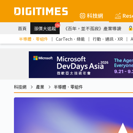
科技網
Res
259
首頁
漲價大追蹤
《百年，並不孤寂》產業導讀
半導體．零組件
｜
CarTech．綠能
｜
行動．通訊．XR
｜
科技網
產業
半導體．零組件