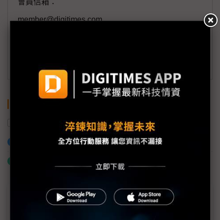
會員信箱：
member@digitimes.com
(一個工作日內將回覆您的來信)
訂閱DIGITIMES 行動版
關鍵字
中國
美國
NVIDIA
出貨量
應材
加入已選取到「關鍵字追蹤」
什麼是「關鍵字追蹤」
近７天熱門報導
MLCC訂單過熱、出貨比創高 村田示警全球AI基