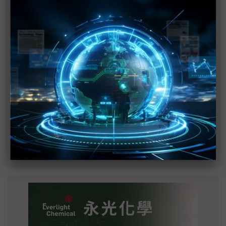
建熱潮將趨緩
2027全年記憶體產能提前售罄 買家「祕而不
宣」只怕買不夠
英特爾EMIB良率達標 聯發科第2代ASIC產品
2028準時量產
SpaceX晶片採購大轉向 Elon Musk捨超微全面
採用NVIDIA
光進銅退更明確？ 聯發科估SerDes 448G為銅
線「最終戰場」