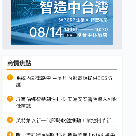
商情焦點
系統內部電路中 主晶片內部電源提供EOS防
護
屏南偏鄉智慧韌性扎根 東港安泰醫院導入AI影
像辨識
英特蒙以新一代即時軟體推動工業控制革新
昕力資訊跨足國防科技 攜手美商Juxta引進尖