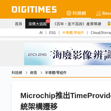
科技網
Res
257
首頁
漲價大追蹤
《百年，並不孤寂》產業導讀
AI
｜
ESG
｜
半導體/零組件
｜
Cloud/Stora
科技網
商情
半導體/零組件
Microchip推出TimePr
統架構遷移