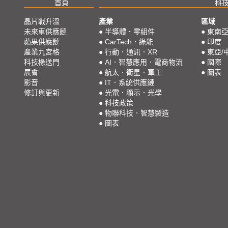
首頁
科
晶片戰升溫
產業
區域
未來車供應鏈
●
半導體．零組件
●
東南
蘋果供應鏈
●
CarTech．綠能
●
印度
產業九宮格
●
行動．通訊．XR
●
東亞/
科技椽送門
●
AI．智慧應用．電商物流
●
國際
展會
●
航太．衛星．軍工
●
圖表
影音
●
IT．系統供應鏈
修訂與更新
●
光電．顯示．光學
●
科技政策
●
物聯科技．智慧製造
●
圖表