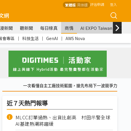
評估申請
登入
繁體版
简体版
文網
漫新聞
聽新聞
每日椽真
商情
AI EXPO Taiwan
COM
展會專區
｜
科技生活
｜
GenAI
｜
AWS Nova
一次看懂自主工廠技術藍圖，搶先布局下一波競爭力
近７天熱門報導
MLCC訂單過熱、出貨比創高 村田示警全球
AI基建熱潮將趨緩