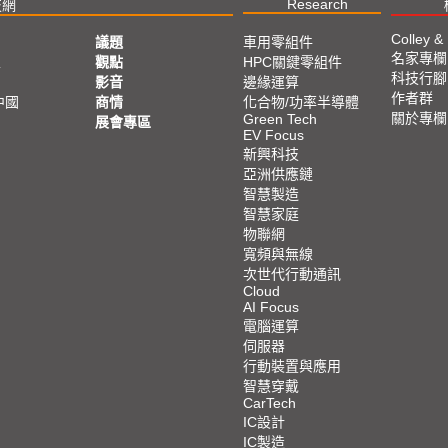
Research
技網
Colley &
議題
車用零組件
名家專欄
亞
觀點
HPC關鍵零組件
科技行腳
影音
邊緣運算
作者群
中國
商情
化合物/功率半導體
關於專欄
Green Tech
展會專區
EV Focus
新興科技
亞洲供應鏈
智慧製造
智慧家庭
物聯網
寬頻與無線
次世代行動通訊
Cloud
AI Focus
電腦運算
伺服器
行動裝置與應用
智慧穿戴
CarTech
IC設計
IC製造