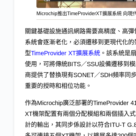
Microchip推出TimeProviderXT擴展系統
關鍵基礎設施通訊網路需要高精度、高彈
系統會逐漸老化，必須遷移到更現代化的架構。
型
TimeProvider XT擴展系統
。該系統是扇出
使用，可將傳統BITS／SSU設備遷移到模組化
商提供了替換現有SONET／SDH頻率
重要的授時和相位功能。
作為Microchip廣泛部署的TimeProvider
XT機架配置有兩個分配模組和兩個插入式
計的輸出，其同步係設計以符合ITU-T 
多可連接五個XT機架，以擴展多達200個