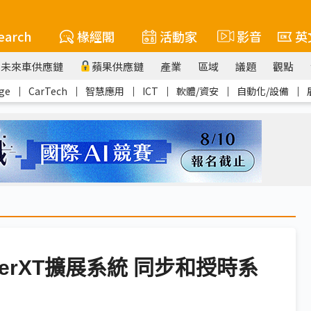
earch
椽經閣
活動家
影音
英
未來車供應鏈
蘋果供應鏈
產業
區域
議題
觀點
ge
｜
CarTech
｜
智慧應用
｜
ICT
｜
軟體/資安
｜
自動化/設備
｜
oviderXT擴展系統 同步和授時系