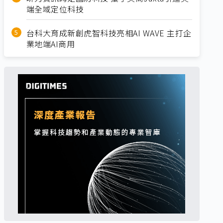
端全域定位科技
台科大育成新創虎智科技亮相AI WAVE 主打企
業地端AI商用