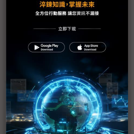
議題精選－奧運科技試驗場
三星開創「奧運自拍」先河 為折疊機造勢拉高曝光
度
南韓射箭奪金 現代汽車射箭機器人背後助力
運動賽事AI當道 如何發揮台灣ICT優勢？
巴黎奧運場館5G覆蓋率高 區域網速可下載App查詢
近７天熱門報導
MLCC訂單過熱、出貨比創高 村田示警全球AI基
建熱潮將趨緩
2027全年記憶體產能提前售罄 買家「祕而不