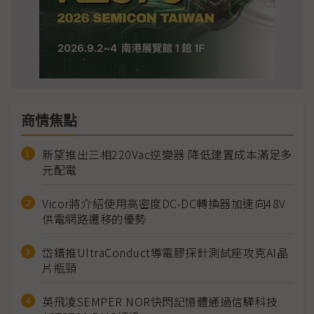
商情焦點
新望推出三相220Vac逆變器 降低建置成本滿足多
元配電
Vicor將介紹使用高密度DC-DC轉換器加速向48V
供電網路遷移的優勢
岱鐠推UltraConduct導電膠探針測試座攻克AI晶
片瓶頸
英飛凌SEMPER NOR快閃記憶體通過信驊科技