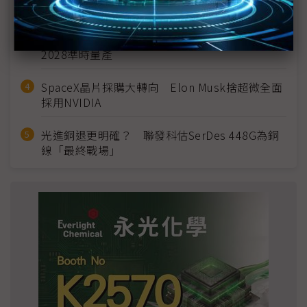
宣」只怕買不夠
英特爾EMIB良率達標 聯發科第2代ASIC產品
2028準時量產
SpaceX晶片採購大轉向 Elon Musk捨超微全面
採用NVIDIA
光進銅退更明確？ 聯發科估SerDes 448G為銅
線「最終戰場」