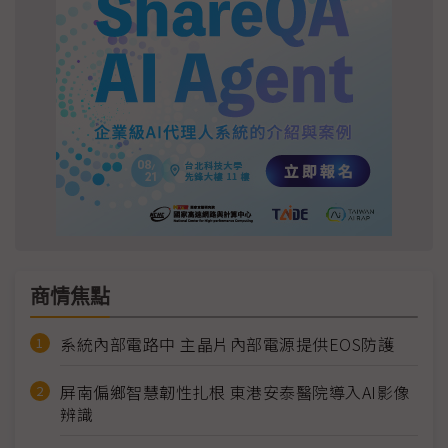
商情焦點
系統內部電路中 主晶片內部電源提供EOS防護
屏南偏鄉智慧韌性扎根 東港安泰醫院導入AI影像
辨識