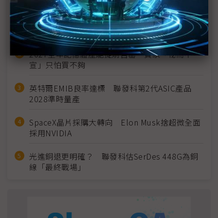
MLCC訂單過熱、出貨比創高 村田示警全球AI基
建熱潮將趨緩
2027全年記憶體產能提前售罄 買家「祕而不
宣」只怕買不夠
英特爾EMIB良率達標 聯發科第2代ASIC產品
2028準時量產
SpaceX晶片採購大轉向 Elon Musk捨超微全面
採用NVIDIA
光進銅退更明確？ 聯發科估SerDes 448G為銅
線「最終戰場」