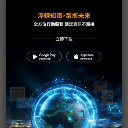
議題精選－2024全年手機微幅成長
台積電印證手機成長減速 還有HPC大砲撐腰
2024手機微幅成長底定 AI加持旗艦手機一枝獨秀
iPhone新機3Q登場 PCB、CIS業者樂見其成
旗艦手機SoC市佔格局動搖？
聯發科、高通、蘋果下半年攻防激烈
蘋果新機發表在即 台系三五族拉貨動能持平
美中手機市況大不同 穩懋估3Q24營收季減
近７天熱門報導