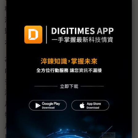
程的國統國際，在適合發展海水淡化技術的台
灣，利用逆滲透技術設計的海水淡化裝置，將
鹽水轉化為可供人們使用的淡水，增加國內的
水量，為供水不足問題帶來良好解方。
為帶動水資源永續發展，同時協助企業爭取國
內外市場商機，外貿協會在展覽期間舉辦豐富
多元的週邊活動，包含由威立雅（Veolia）、經
濟部水利署（WRA）以及BSI英國標準協會於9
月12日進行的Tech Talk，以及18場新品及技術
發表會、一對一採購洽談會等。而水利署亦於9
月10~11日在台北國際會議中心（TICC）舉辦
以「水與安全、環境、發展」為主題的國際論