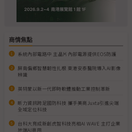
商情焦點
系統內部電路中 主晶片內部電源提供EOS防護
屏南偏鄉智慧韌性扎根 東港安泰醫院導入AI影像
辨識
英特蒙以新一代即時軟體推動工業控制革新
昕力資訊跨足國防科技 攜手美商Juxta引進尖端
全域定位科技
台科大育成新創虎智科技亮相AI WAVE 主打企業
地端AI商用