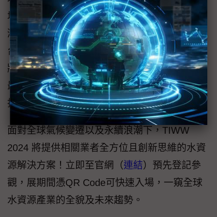
壇，邀請超過50位來自美國、日本、荷蘭及台
灣的專家學者，共同探討水資源的國際趨勢及
台灣面臨水問題之可能解方。多元的展中活動
將帶領參觀者深入瞭解水資源產業現況、掌握
最新技術及市場動態，並尋找潛在合作夥伴，
拓展全球商機。
面對全球氣候變遷以及永續浪潮下，TIWW
2024 將提供相關業者全方位且創新思維的水資
源解決方案！立即至官網（
連結
）預先登記參
觀，展期間憑QR Code可快速入場，一窺全球
水資源產業的全貌及未來趨勢。