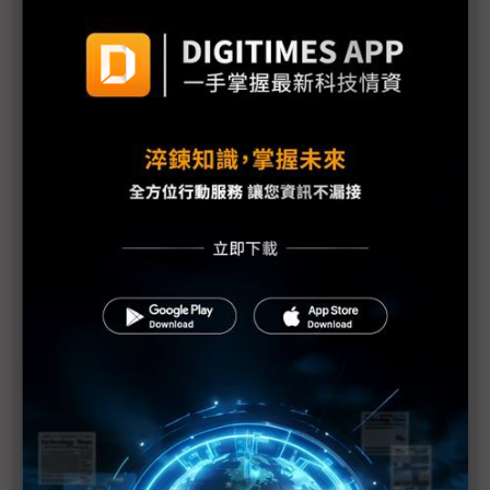
了？
OpenAI內外夾擊 與創辦初衷日益分化
Sam Altman要求蓋36座晶圓廠 台積電高層稱異想
天開
OpenAI估2024年虧損50億美元 蘋果退出新一輪融
資
OpenAI向美提議建多座大資料中心 能源公司高層：
可行性不高
Sam Altman否認配股傳聞 OpenAI是否轉型成謎
OpenAI高層異動頻繁 Sam Altman稱與公司重組無
關
OpenAI再掀人事異動 CTO等3名技術主管離職