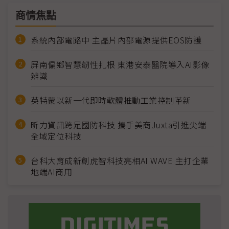
商情焦點
系統內部電路中 主晶片內部電源提供EOS防護
屏南偏鄉智慧韌性扎根 東港安泰醫院導入AI影像
辨識
英特蒙以新一代即時軟體推動工業控制革新
昕力資訊跨足國防科技 攜手美商Juxta引進尖端
全域定位科技
台科大育成新創虎智科技亮相AI WAVE 主打企業
地端AI商用