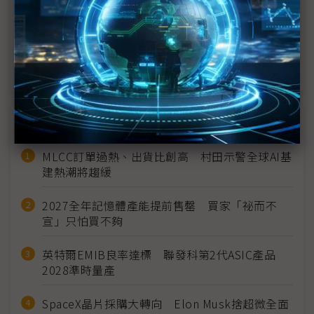
呼籲監管AI卻反對加州法案 OpenAI、Altman各自
立場為何？
OpenAI洽談籌65億美元 估值上看1,500億美元
近７天熱門報導
MLCC訂單過熱、出貨比創高 村田示警全球AI基
建熱潮將趨緩
2027全年記憶體產能提前售罄 買家「祕而不
宣」只怕買不夠
英特爾EMIB良率達標 聯發科第2代ASIC產品
2028準時量產
SpaceX晶片採購大轉向 Elon Musk捨超微全面