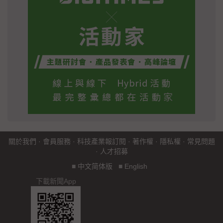
關於我們
·
會員服務
·
科技產業報訂閱
·
著作權
·
隱私權
·
常見問題
·
人才招募
■
中文简体版
■
English
下載新聞App