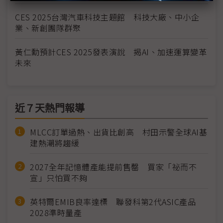
CES 2025台灣汽車科技主題館 科技大廠、中小企
業、新創團隊群聚
黃仁勳預計CES 2025發表演說 揭AI、加速運算變革
未來
近７天熱門報導
MLCC訂單過熱、出貨比創高 村田示警全球AI基
建熱潮將趨緩
2027全年記憶體產能提前售罄 買家「祕而不
宣」只怕買不夠
英特爾EMIB良率達標 聯發科第2代ASIC產品
2028準時量產