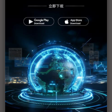
啓碁宣布參展CES 推出車用高效能運算平台
擷發CES 2025助攻聯發科AIoT平台
CES 2025最後倒數 台廠出征秀肌肉
耐能預告CES新品 邊緣GPT、機器人軟硬整合等
三星、樂金、SK出擊CES AI仍為關鍵詞
英特爾將於CES討論新世代AI PC技術
樂金Innotek CES 2025新品搶先看：開發車用RGB-
IR車艙相機模組
台灣新創國家隊挺進CES 5大領域展軟硬實力
行競進軍超跑及儲能市場 獲CES 2025創新獎