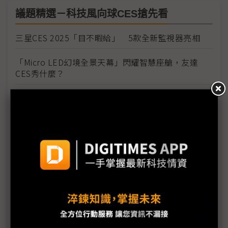
議題精選－科技風向球CES搶先看
三星CES 2025「目不暇給」 5款全新監視器亮相
「Micro LED幻境全景天幕」閃耀智慧座艙，友達
CES秀什麼？
SK海力士CES秀16層HBM3E樣品 再次強調HBM4
年內量產
CES 2025「AI百鏡大戰」黑科技搶眼：Micro
LED+光波導AR、Sony空間畫下懸念
威剛CES秀實力 攜手慧榮推Gen5 SSD
富智康CES處女秀 展示車載多元方案
奇景CES全技術出擊 WiseEye、VR/AR新方案成焦點