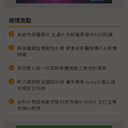
商情焦點
系統內部電路中 主晶片內部電源提供EOS防護
屏南偏鄉智慧韌性扎根 東港安泰醫院導入AI影像
辨識
英特蒙以新一代即時軟體推動工業控制革新
昕力資訊跨足國防科技 攜手美商Juxta引進尖端
全域定位科技
台科大育成新創虎智科技亮相AI WAVE 主打企業
地端AI商用