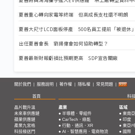
夏普重心轉向家電等終端 但高成長支柱還不明朗
夏普大尺寸LCD面板停產 500名員工提前「被退休
出任夏普會長 劉揚偉會如何協助轉型？
夏普最新財報虧損比預期更高 SDP宣告關廠
關於我們
服務說明
著作權
隱私權
常見問題
|
|
|
|
|
首頁
科
晶片戰升溫
產業
區域
未來車供應鏈
●
半導體．零組件
●
東南
蘋果供應鏈
●
CarTech．綠能
●
印度
產業九宮格
●
行動．通訊．XR
●
東亞/
科技椽送門
●
AI．智慧應用．電商物流
●
國際