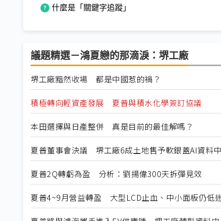
什麼是「關鍵字追蹤」
議題精選－鴻夏戀的那滴淚：堺工廠
堺工廠黯然收場 都是中國惹的禍？
積極轉向輕資產發展 夏普與積水化學簽訂協議
本田選擇與日產整併 真是目前的最佳解嗎？
夏普董事會決議 堺工廠6成土地售予軟銀蓋AI資料
夏普2Q轉虧為盈 分析：劉揚偉300天拆彈見效
夏普4~9月營益轉盈 大型LCD止血、中小面板仍低
夏普將與鴻海攜手進入EV供應鏈 堺工廠轉型資料中