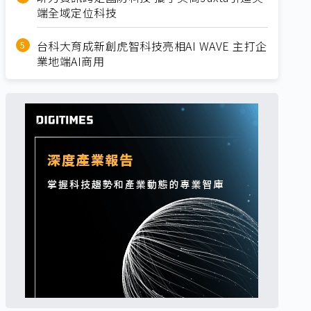
端全域定位科技
台科大育成新創虎智科技亮相AI WAVE 主打企
業地端AI商用