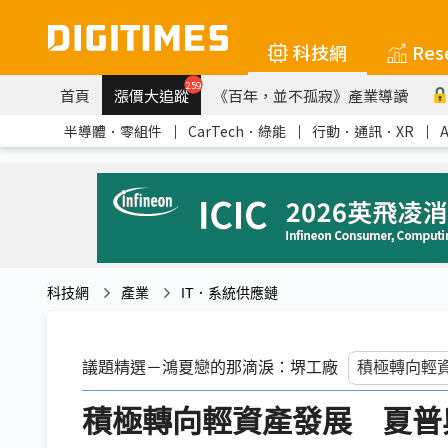
科技網
Res
259
首頁
漲價大追蹤
《百年，並不孤寂》產業導讀
半導體．零組件
｜
CarTech．綠能
｜
行動．通訊．XR
｜
科技網
產業
IT．系統供應鏈
議題精選－鴻夏戀的那滴淚：堺工廠
積極轉向輕資產發展 夏普