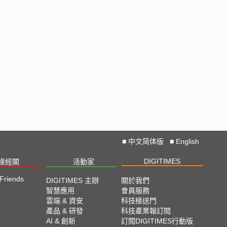
■
中文简体版
■
English
DIGITIMES
椽經閣
活動家
 Friends
DIGITIMES 主辦
關於我們
智慧應用
會員服務
雲端 & 資安
科技椽送門
產品 & 研發
科技產業報訂閱
AI & 創新
訂閱DIGITIMES行動版