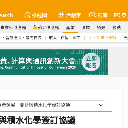
earch
椽經閣
活動家
影音
英
未來車供應鏈
蘋果供應鏈
產業
區域
議題
觀點
AI．智慧應用．電商物流
｜
航太．衛星．軍工
｜
IT．系統供應鏈
｜
光
與積水化學簽訂協議