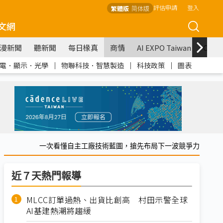
評估申請
登入
繁體版
简体版
文網
漫新聞
聽新聞
每日椽真
商情
AI EXPO Taiwan
COM
電．顯示．光學
｜
物聯科技．智慧製造
｜
科技政策
｜
圖表
一次看懂自主工廠技術藍圖，搶先布局下一波競爭力
近７天熱門報導
MLCC訂單過熱、出貨比創高 村田示警全球
AI基建熱潮將趨緩