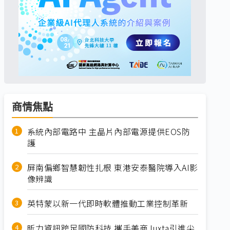
商情焦點
系統內部電路中 主晶片內部電源提供EOS防
護
屏南偏鄉智慧韌性扎根 東港安泰醫院導入AI影
像辨識
英特蒙以新一代即時軟體推動工業控制革新
昕力資訊跨足國防科技 攜手美商Juxta引進尖