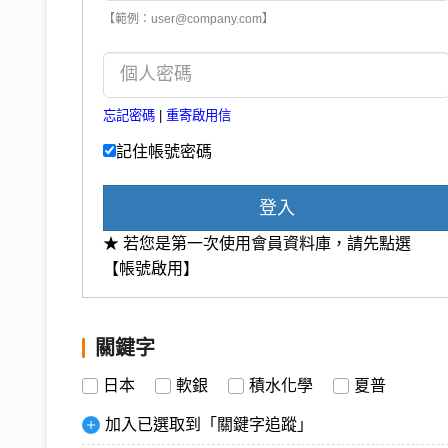
【範例：user@company.com】
忘記密碼
|
重寄啟用信
記住帳號密碼
登入
★ 若您是第一次使用會員資料庫，請先點選
【帳號啟用】
關鍵字
日本
軟銀
積水化學
夏普
加入已選取到「關鍵字追蹤」