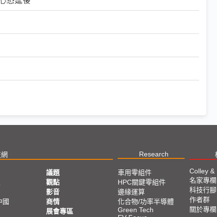
」
Research
技網
Colley &
議題
車用零組件
名家專欄
亞
觀點
HPC關鍵零組件
科技行腳
影音
邊緣運算
作者群
中國
商情
化合物/功率半導體
關於專欄
Green Tech
展會專區