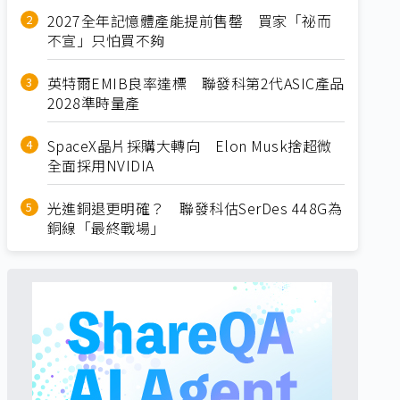
2027全年記憶體產能提前售罄 買家「祕而
不宣」只怕買不夠
英特爾EMIB良率達標 聯發科第2代ASIC產品
2028準時量產
SpaceX晶片採購大轉向 Elon Musk捨超微
全面採用NVIDIA
光進銅退更明確？ 聯發科估SerDes 448G為
銅線「最終戰場」