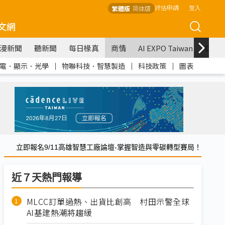
評估申請
登入
繁體版
简体版
文網
漫新聞
聽新聞
每日椽真
商情
AI EXPO Taiwan
COM
電．顯示．光學
｜
物聯科技．智慧製造
｜
科技政策
｜
圖表
立即報名9/11高雄智慧工廠論壇-掌握智造與零碳轉型賽局！
近７天熱門報導
MLCC訂單過熱、出貨比創高 村田示警全球
AI基建熱潮將趨緩