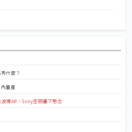
ES秀什麼？
年內量產
+光波導AR、Sony空間畫下懸念