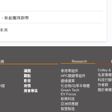
業、新創團隊群聚
革未來
Research
技網
Colley &
議題
車用零組件
名家專欄
亞
觀點
HPC關鍵零組件
科技行腳
影音
邊緣運算
作者群
中國
商情
化合物/功率半導體
關於專欄
Green Tech
展會專區
EV Focus
新興科技
亞洲供應鏈
智慧製造