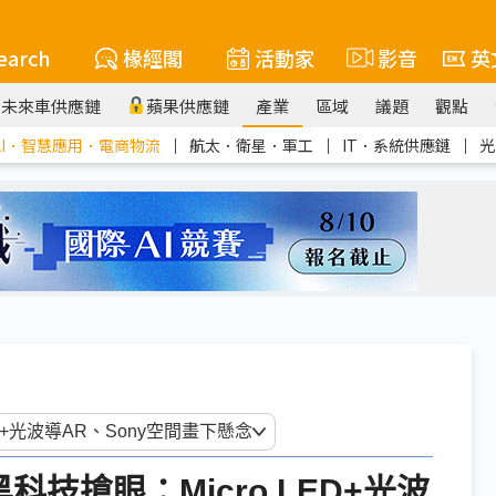
earch
椽經閣
活動家
影音
英
未來車供應鏈
蘋果供應鏈
產業
區域
議題
觀點
AI．智慧應用．電商物流
｜
航太．衛星．軍工
｜
IT．系統供應鏈
｜
光
黑科技搶眼：Micro LED+光波