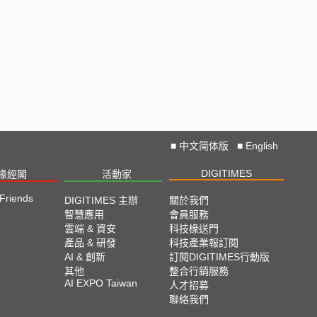
■
中文简体版
■
English
DIGITIMES
椽經閣
活動家
 Friends
DIGITIMES 主辦
關於我們
智慧應用
會員服務
雲端 & 資安
科技椽送門
產品 & 研發
科技產業報訂閱
AI & 創新
訂閱DIGITIMES行動版
其他
整合行銷服務
AI EXPO Taiwan
人才招募
聯絡我們