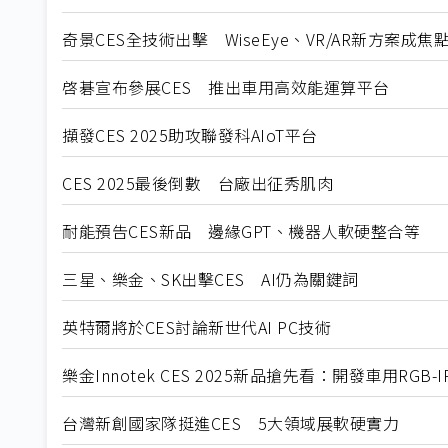
奇景CES全技術出擊 WiseEye、VR/AR新方案成焦
啓碁宣布參展CES 推出車用高效能運算平台
擷發CES 2025助攻聯發科AIoT平台
CES 2025最後倒數 台廠出征秀肌肉
耐能預告CES新品 邊緣GPT、機器人軟硬整合等
三星、樂金、SK出擊CES AI仍為關鍵詞
英特爾將於CES討論新世代AI PC技術
樂金Innotek CES 2025新品搶先看：開發車用RGB
台灣新創國家隊挺進CES 5大領域展軟硬實力