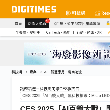
科技網
Res
257
首頁
漲價大追蹤
《百年，並不孤寂》產業導讀
半導體．零組件
｜
CarTech．綠能
｜
行動．通訊．XR
｜
科技網
產業
AI．智慧應用．電商物流
議題精選－科技風向球CES搶先看
CES 2025「AI百鏡大戰」