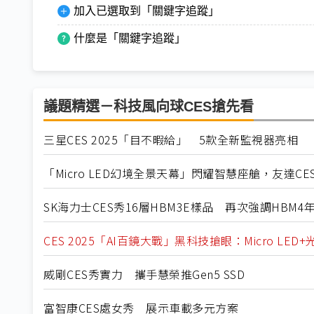
加入已選取到「關鍵字追蹤」
什麼是「關鍵字追蹤」
議題精選－科技風向球CES搶先看
三星CES 2025「目不暇給」 5款全新監視器亮相
「Micro LED幻境全景天幕」閃耀智慧座艙，友達C
SK海力士CES秀16層HBM3E樣品 再次強調HBM4
CES 2025「AI百鏡大戰」黑科技搶眼：Micro LED
威剛CES秀實力 攜手慧榮推Gen5 SSD
富智康CES處女秀 展示車載多元方案