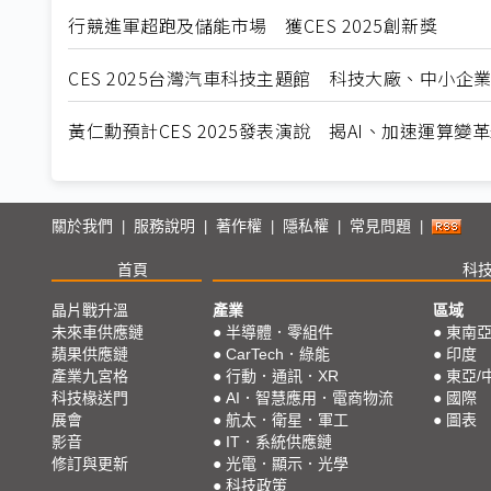
行競進軍超跑及儲能市場 獲CES 2025創新獎
CES 2025台灣汽車科技主題館 科技大廠、中小企
黃仁勳預計CES 2025發表演說 揭AI、加速運算變
關於我們
服務說明
著作權
隱私權
常見問題
|
|
|
|
|
首頁
科
晶片戰升溫
產業
區域
未來車供應鏈
●
半導體．零組件
●
東南
蘋果供應鏈
●
CarTech．綠能
●
印度
產業九宮格
●
行動．通訊．XR
●
東亞/
科技椽送門
●
AI．智慧應用．電商物流
●
國際
展會
●
航太．衛星．軍工
●
圖表
影音
●
IT．系統供應鏈
修訂與更新
●
光電．顯示．光學
●
科技政策