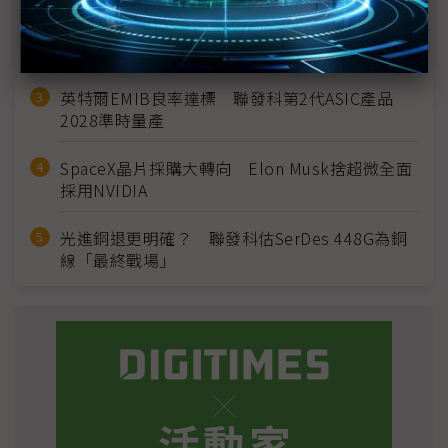
2027全年記憶體產能提前售罄 買家「祕而不
宣」只怕買不夠
英特爾EMIB良率達標 聯發科第2代ASIC產品
2028準時量產
SpaceX晶片採購大轉向 Elon Musk捨超微全面
採用NVIDIA
光進銅退更明確？ 聯發科估SerDes 448G為銅
線「最終戰場」