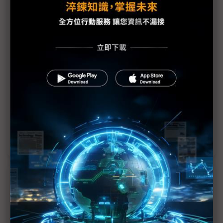
Anduril逆襲之路：從Meta棄子到與波音比肩的國防
獨角獸
最受矚目國防新創Anduril剖析美中軍勢：矽谷已脫
隊、AI護台海
「AI無人船」擁抱矽谷錢潮 惡海考驗技術力
以色列新創憑「科技戰士」軍事經歷 攻略美國防市
場
「戰鬥無人機」里程碑 美國空軍YFQ命名現端倪
近７天熱門報導
MLCC訂單過熱、出貨比創高 村田示警全球AI基
建熱潮將趨緩