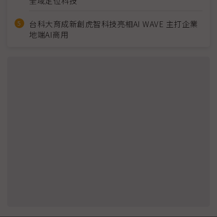
全域定位科技
台科大育成新創虎智科技亮相AI WAVE 主打企業
地端AI商用