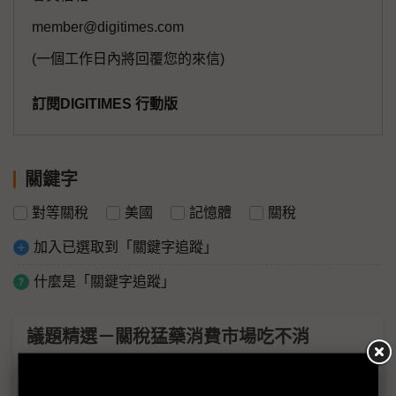
member@digitimes.com
(一個工作日內將回覆您的來信)
訂閱DIGITIMES 行動版
關鍵字
對等關稅
美國
記憶體
關稅
加入已選取到「關鍵字追蹤」
什麼是「關鍵字追蹤」
議題精選－關稅猛藥消費市場吃不消
川普關稅「核彈級震撼」 EMS龍頭鴻海如何接招？