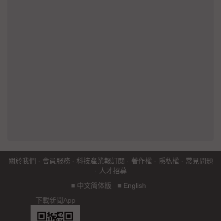
關於我們
·
會員服務
·
科技產業報訂閱
·
著作權
·
隱私權
·
常見問題
·
人才招募
■
中文简体版
■
English
下載新聞App