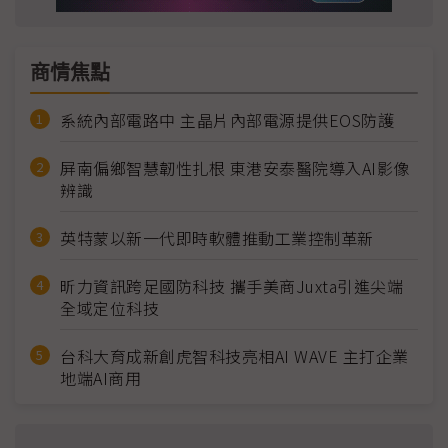
商情焦點
系統內部電路中 主晶片內部電源提供EOS防護
屏南偏鄉智慧韌性扎根 東港安泰醫院導入AI影像
辨識
英特蒙以新一代即時軟體推動工業控制革新
昕力資訊跨足國防科技 攜手美商Juxta引進尖端
全域定位科技
台科大育成新創虎智科技亮相AI WAVE 主打企業
地端AI商用