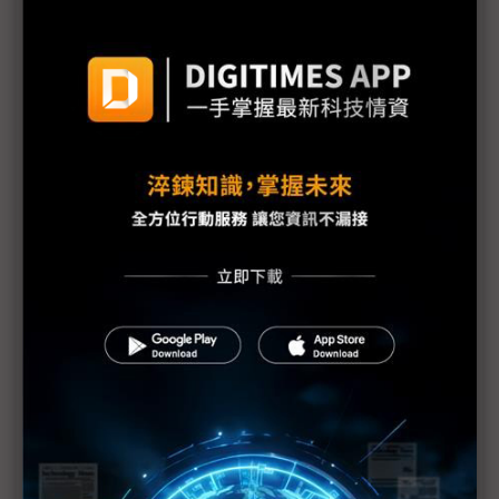
導論：川普掀經濟核戰 全球科技業恐陷大蕭條
評析：川普震盪來襲 考驗政府「交易的藝術」
關稅海嘯直撲蘋果、三星 中系品牌慎防次生災害
伺服器搶關稅生效前出貨 供應鏈急擠墨西哥「人道
走廊」
NB受關稅重拳暫緩生產 2025全年成長堪慮
AI伺服器業者迎關稅逆風 DIGITIMES Research提兩
大處方
汽車供應鏈全員承壓 墨西哥會是應許之地嗎？
東南亞成對等關稅重災區 台PCB海外新廠接單恐受
阻