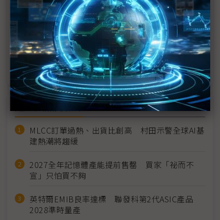
因應關稅轉嫁成本難避免 IC通路待上下游動態調整
美關稅政策重創消費信心 IC設計憂PC晶片價量齊縮
關稅衝擊風雨欲來 記憶體價格還漲得動？
近７天熱門報導
MLCC訂單過熱、出貨比創高 村田示警全球AI基
建熱潮將趨緩
2027全年記憶體產能提前售罄 買家「祕而不
宣」只怕買不夠
英特爾EMIB良率達標 聯發科第2代ASIC產品
2028準時量產