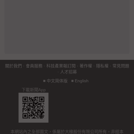
關於我們
·
會員服務
·
科技產業報訂閱
·
著作權
·
隱私權
·
常見問題
·
人才招募
■
中文简体版
■
English
下載新聞App
本網站內之全部圖文，係屬於大椽股份有限公司所有，非經本