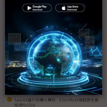
近７天熱門報導
MLCC訂單過熱、出貨比創高 村田示警全球AI基
建熱潮將趨緩
2027全年記憶體產能提前售罄 買家「祕而不
宣」只怕買不夠
英特爾EMIB良率達標 聯發科第2代ASIC產品
2028準時量產
光進銅退更明確？ 聯發科估SerDes 448G為銅
線「最終戰場」
SpaceX晶片採購大轉向 Elon Musk捨超微全面
採用NVIDIA