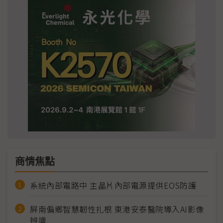
商情焦點
系統內部電路中 主晶片內部電源提供EOS防護
屏南偏鄉智慧韌性扎根 東港安泰醫院導入AI影像
辨識