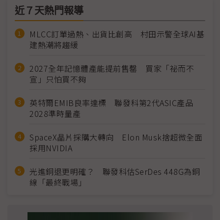
近７天熱門報導
MLCC訂單過熱、出貨比創高 村田示警全球AI基
建熱潮將趨緩
2027全年記憶體產能提前售罄 買家「祕而不
宣」只怕買不夠
英特爾EMIB良率達標 聯發科第2代ASIC產品
2028準時量產
SpaceX晶片採購大轉向 Elon Musk捨超微全面
採用NVIDIA
光進銅退更明確？ 聯發科估SerDes 448G為銅
線「最終戰場」