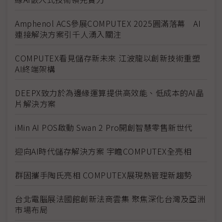
Amphenol ACS參展COMPUTEX 2025圓滿落幕 AI
連接解決方案引千人湧入關注
COMPUTEX看見儲存新未來 江波龍以創新技術重塑
AI終端架構
DEEPX致力於為邊緣運算提供高效能、低成本的AI晶
片解決方案
iMin AI POS啟動 Swan 2 Pro開創智慧零售新世代
迎向AI時代儲存解決方案 宇瞻COMPUTEX全亮相
群固攜手陶氏亮相 COMPUTEX展現熱管理新趨勢
台北電腦展法國館創新法商雲集 聚焦深化台灣及亞洲
市場布局