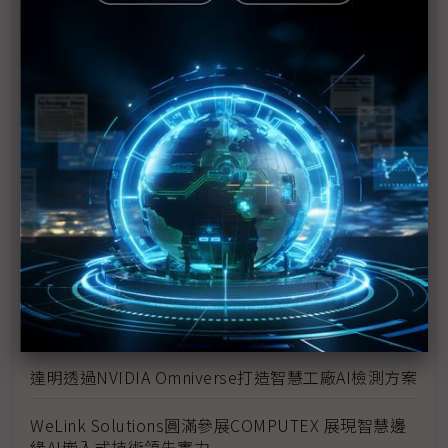
解決方案滿足邊緣AI需求
從潤滑油到冷卻液 嘉實多COMPUTEX大秀液冷黑科
技
EZCast三大旗艦亮相 COMPUTEX 2025展後商機持
續發酵
NVIDIA驅動的超級電腦為台灣研究帶來大躍進
PROMISE Technology於COMPUTEX 2025展 AI儲存
創新實力
NVIDIA與台灣製造商及超級運算共同發展量子運算生
態系
達明透過NVIDIA Omniverse打造智慧工廠AI檢測方案
WeLink Solutions圓滿參展COMPUTEX 展現智慧邊
緣AI嵌入式技術領先實力