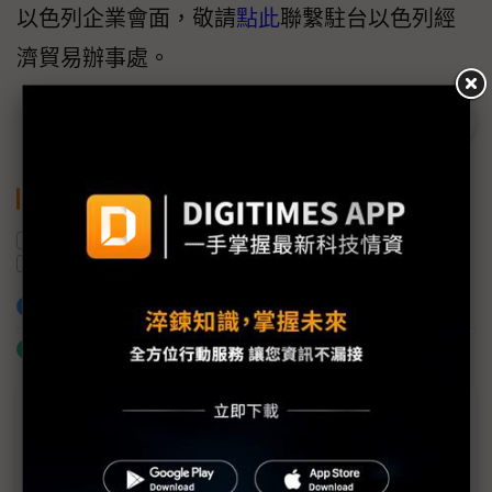
以色列企業會面，敬請
點此
聯繫駐台以色列經
濟貿易辦事處。
關鍵字
AI晶片
新創企業
半導體產業
AI
以色列
加入已選取到「關鍵字追蹤」
什麼是「關鍵字追蹤」
議題精選－COMPUTEX 2025
威強電深化醫療、邊緣平台、工業通訊布局 三大領域