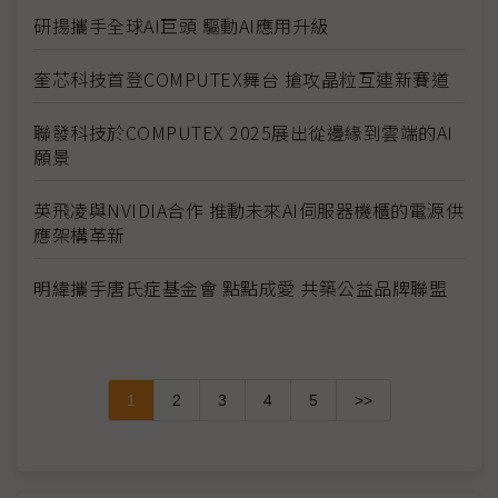
研揚攜手全球AI巨頭 驅動AI應用升級
奎芯科技首登COMPUTEX舞台 搶攻晶粒互連新賽道
聯發科技於COMPUTEX 2025展出從邊緣到雲端的AI
願景
英飛凌與NVIDIA合作 推動未來AI伺服器機櫃的電源供
應架構革新
明緯攜手唐氏症基金會 點點成愛 共築公益品牌聯盟
1
2
3
4
5
>>