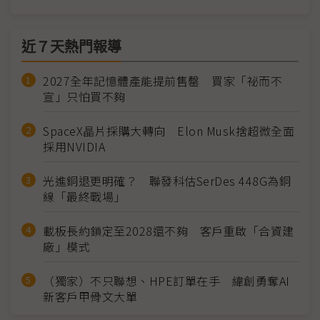
近７天熱門報導
2027全年記憶體產能提前售罄 買家「祕而不
宣」只怕買不夠
SpaceX晶片採購大轉向 Elon Musk捨超微全面
採用NVIDIA
光進銅退更明確？ 聯發科估SerDes 448G為銅
線「最終戰場」
載板長約鎖定至2028還不夠 客戶重啟「合資建
廠」模式
（獨家）不只聯想、HPE訂單在手 緯創勇奪AI
新客戶甲骨文大單