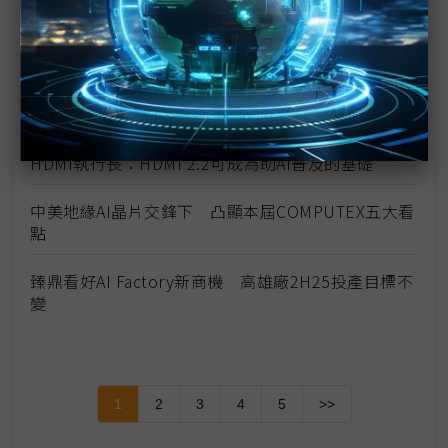
《科技聽IC》COMPUTEX 2025今年的新商機？
Synaptics副總裁：多元產品、自主IP助攻自家MCU
卡位邊緣AI
HDMI執行長：HDMI 2.2可成為助AI普及的基礎
中美地緣AI晶片交鋒下 凸顯本屆COMPUTEX五大看
點
臻鼎看好AI Factory新商機 高雄廠2H25投產目標不
變
1
2
3
4
5
>>