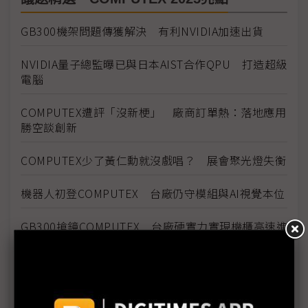
GB300機架問題傳獲解決 有利NVIDIA加速出貨
NVIDIA量子總監曝已與日本AIST合作QPU 打造超級
電腦
COMPUTEX遭評「沒新梗」 廠商訂單熱：落地應用
勝空談創新
COMPUTEX少了黃仁勳就沒戲唱？ 展會聚光燈失衡
機器人初登COMPUTEX 台廠仍守模組與AI視覺本位
GB300搶鏡COMPUTEX 台廠硬實力實現機櫃高速進
化
COMPUTEX氣氛轉冷 兩大疑慮壟罩下半年展望
《不具名消息》EP17：川普專挑軟「蘋果」吃？電腦