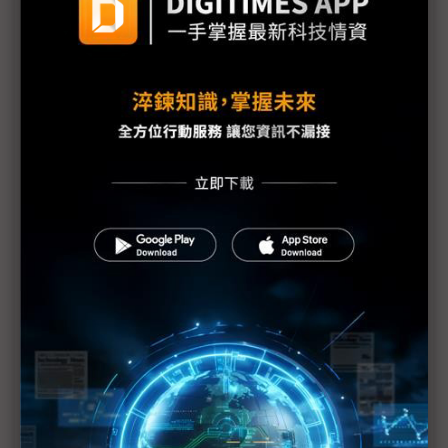
展的Showgirl呢？
Tech666：【產業觀察小教室】COMPUTEX 2025觀
察，x86光環褪去後，Arm陣營將崛起？
比地上運輸貴30倍 無人機送貨成本仍是挑戰
NVIDIA台灣總部有著落了｜高通鎖定商用PC市場｜
英特爾陳立武的三支箭｜《科技中心點》EP55
評析：一場台系IC設計力挺的COMPUTEX
建碁COMPUTEX展Edge IPC新品 打造高效AI科技
執法方案
黃仁勳直言AI晶片管制錯誤 業界示警：對美弊大於
利
台廠參戰人形機器人 供應鏈看好鴻海、和碩拔頭籌