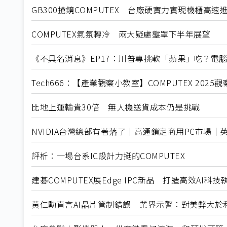
GB300搶鏡COMPUTEX 台廠硬實力實現機櫃高速
COMPUTEX氣氛轉冷 兩大疑慮壟罩下半年展望
《不具名消息》EP17：川普專挑軟「蘋果」吃？電腦展的
Tech666：【產業觀察小教室】COMPUTEX 202
比地上運輸貴30倍 無人機送貨成本仍是挑戰
NVIDIA台灣總部有著落了｜高通鎖定商用PC市場｜
評析：一場台系IC設計力挺的COMPUTEX
建碁COMPUTEX展Edge IPC新品 打造高效AI科
黃仁勳直言AI晶片管制錯誤 業界示警：對美弊大於