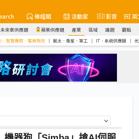
earch
椽經閣
活動家
影音
英
未來車供應鏈
蘋果供應鏈
產業
區域
議題
觀點
AI．智慧應用．電商物流
｜
航太．衛星．軍工
｜
IT．系統供應鏈
｜
光
 機器狗「Simba」搶AI伺服