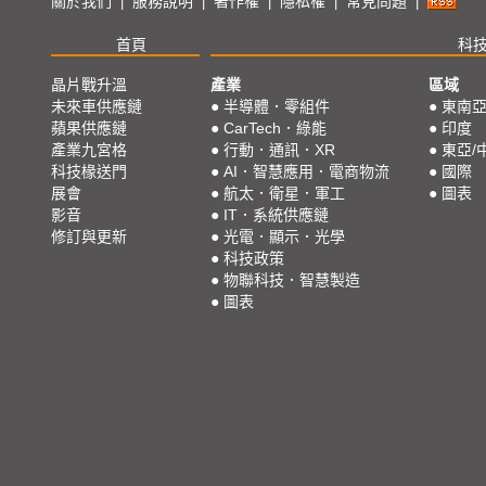
關於我們
服務說明
著作權
隱私權
常見問題
|
|
|
|
|
首頁
科
晶片戰升溫
產業
區域
未來車供應鏈
●
半導體．零組件
●
東南
蘋果供應鏈
●
CarTech．綠能
●
印度
產業九宮格
●
行動．通訊．XR
●
東亞/
科技椽送門
●
AI．智慧應用．電商物流
●
國際
展會
●
航太．衛星．軍工
●
圖表
影音
●
IT．系統供應鏈
修訂與更新
●
光電．顯示．光學
●
科技政策
●
物聯科技．智慧製造
●
圖表