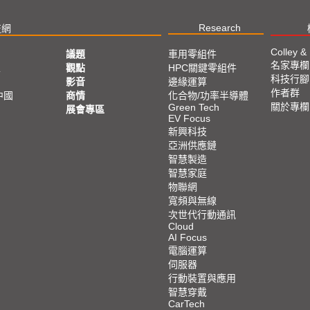
Research
技網
Colley &
議題
車用零組件
名家專欄
亞
觀點
HPC關鍵零組件
科技行腳
影音
邊緣運算
作者群
中國
商情
化合物/功率半導體
關於專欄
Green Tech
展會專區
EV Focus
新興科技
亞洲供應鏈
智慧製造
智慧家庭
物聯網
寬頻與無線
次世代行動通訊
Cloud
AI Focus
電腦運算
伺服器
行動裝置與應用
智慧穿戴
CarTech