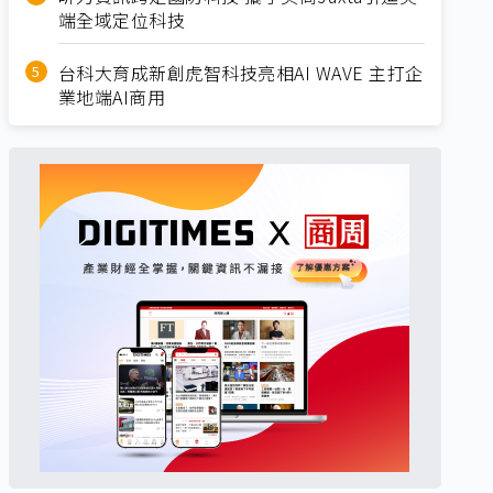
端全域定位科技
台科大育成新創虎智科技亮相AI WAVE 主打企
業地端AI商用