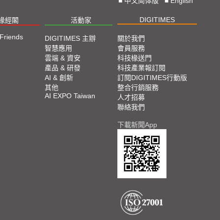
■
中文简体版
■
English
DIGITIMES
椽經閣
活動家
 Friends
DIGITIMES 主辦
關於我們
智慧應用
會員服務
雲端 & 資安
科技椽送門
產品 & 研發
科技產業報訂閱
AI & 創新
訂閱DIGITIMES行動版
其他
整合行銷服務
AI EXPO Taiwan
人才招募
聯絡我們
下載新聞App