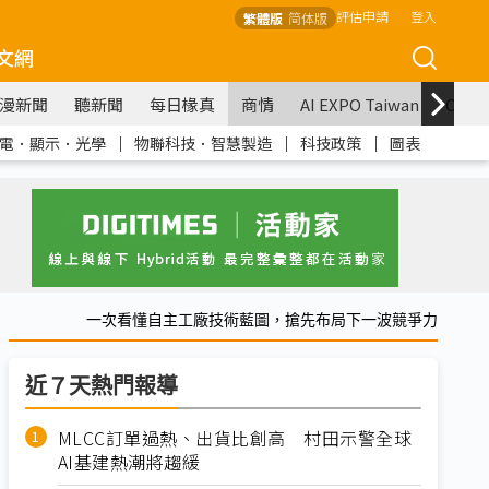
評估申請
登入
繁體版
简体版
文網
漫新聞
聽新聞
每日椽真
商情
AI EXPO Taiwan
COM
電．顯示．光學
｜
物聯科技．智慧製造
｜
科技政策
｜
圖表
一次看懂自主工廠技術藍圖，搶先布局下一波競爭力
近７天熱門報導
MLCC訂單過熱、出貨比創高 村田示警全球
AI基建熱潮將趨緩