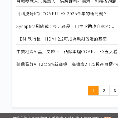
台廠參戰人形機器人 供應鏈看好鴻海、和碩拔頭籌
《科技聽IC》COMPUTEX 2025今年的新商機？
Synaptics副總裁：多元產品、自主IP助攻自家MCU
HDMI執行長：HDMI 2.2可成為助AI普及的基礎
中美地緣AI晶片交鋒下 凸顯本屆COMPUTEX五大
臻鼎看好AI Factory新商機 高雄廠2H25投產目標
1
2
3