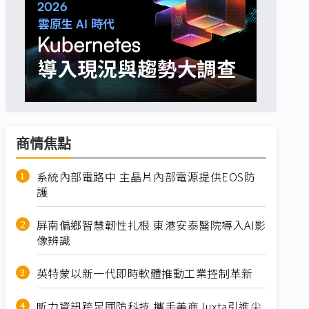
商情焦點
系統內部電路中 主晶片內部電源提供EOS防
護
屏南偏鄉智慧韌性扎根 東港安泰醫院導入AI影
像辨識
英特蒙以新一代即時軟體推動工業控制革新
昕力資訊跨足國防科技 攜手美商Juxta引進尖