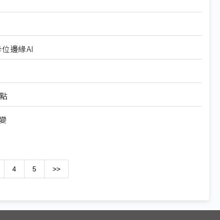
卡位邊緣AI
看點
不變
4
5
>>