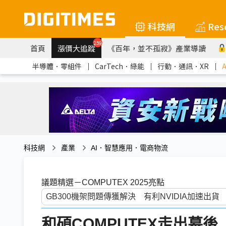
科技網
Res
259
首頁
漲價大追蹤
《百年，並不孤寂》產業導讀
半導體．零組件
｜
CarTech．綠能
｜
行動．通訊．XR
｜
科技網
產業
AI．智慧應用．電商物流
議題精選－COMPUTEX 2025亮點
和碩COMPUTEX走出幕後