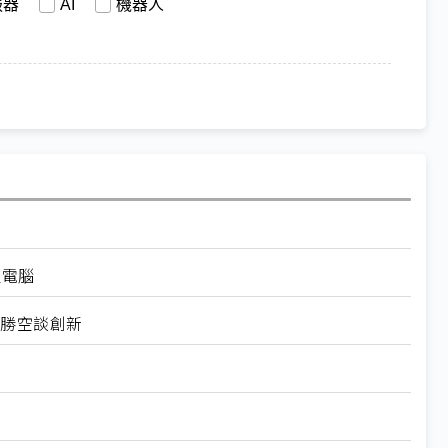
服器
AI
機器人
級電腦
用勝空談創新