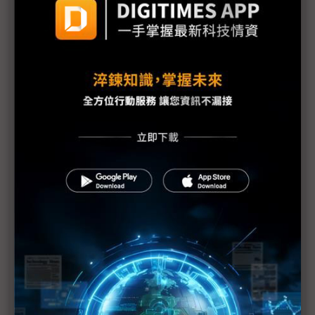
《不具名消息》EP17：川普專挑軟「蘋果」吃？電腦
展的Showgirl呢？
Tech666：【產業觀察小教室】COMPUTEX 2025觀
察，x86光環褪去後，Arm陣營將崛起？
比地上運輸貴30倍 無人機送貨成本仍是挑戰
NVIDIA台灣總部有著落了｜高通鎖定商用PC市場｜
英特爾陳立武的三支箭｜《科技中心點》EP55
評析：一場台系IC設計力挺的COMPUTEX
建碁COMPUTEX展Edge IPC新品 打造高效AI科技
執法方案
黃仁勳直言AI晶片管制錯誤 業界示警：對美弊大於
利