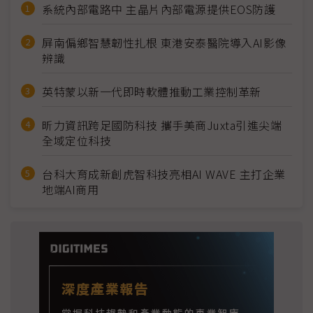
系統內部電路中 主晶片內部電源提供EOS防護
屏南偏鄉智慧韌性扎根 東港安泰醫院導入AI影像
辨識
英特蒙以新一代即時軟體推動工業控制革新
昕力資訊跨足國防科技 攜手美商Juxta引進尖端
全域定位科技
台科大育成新創虎智科技亮相AI WAVE 主打企業
地端AI商用