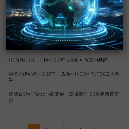
台廠參戰人形機器人 供應鏈看好鴻海、和碩拔頭籌
《科技聽IC》COMPUTEX 2025今年的新商機？
Synaptics副總裁：多元產品、自主IP助攻自家MCU
卡位邊緣AI
HDMI執行長：HDMI 2.2可成為助AI普及的基礎
中美地緣AI晶片交鋒下 凸顯本屆COMPUTEX五大看
點
臻鼎看好AI Factory新商機 高雄廠2H25投產目標不
變