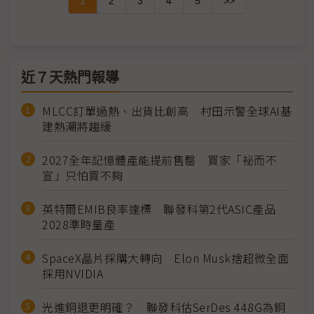
1
2
3
4
5
>>
近７天熱門報導
MLCC訂單過熱、出貨比創高 村田示警全球AI基
建熱潮將趨緩
2027全年記憶體產能提前售罄 買家「祕而不
宣」只怕買不夠
英特爾EMIB良率達標 聯發科第2代ASIC產品
2028準時量產
SpaceX晶片採購大轉向 Elon Musk捨超微全面
採用NVIDIA
光進銅退更明確？ 聯發科估SerDes 448G為銅