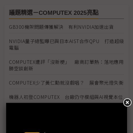
議題精選－COMPUTEX 2025亮點
GB300機架問題傳獲解決 有利NVIDIA加速出貨
NVIDIA量子總監曝已與日本AIST合作QPU 打造超級
電腦
COMPUTEX遭評「沒新梗」 廠商訂單熱：落地應用
勝空談創新
COMPUTEX少了黃仁勳就沒戲唱？ 展會聚光燈失衡
機器人初登COMPUTEX 台廠仍守模組與AI視覺本位
GB300搶鏡COMPUTEX 台廠硬實力實現機櫃高速進
化
COMPUTEX氣氛轉冷 兩大疑慮壟罩下半年展望