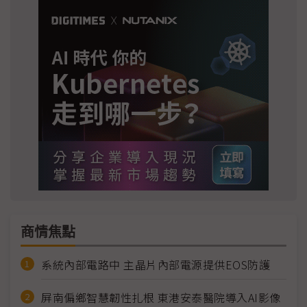
商情焦點
系統內部電路中 主晶片內部電源提供EOS防護
屏南偏鄉智慧韌性扎根 東港安泰醫院導入AI影像