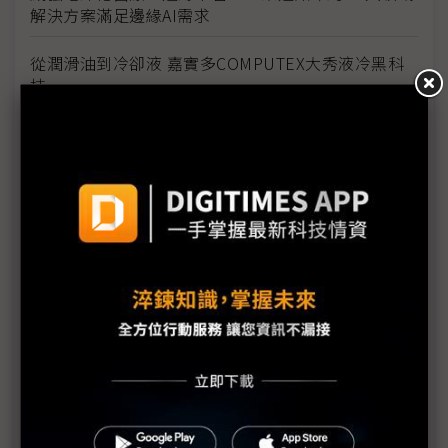
解決方案滿足邊緣AI需求
從潤滑油到冷卻液 嘉實多COMPUTEX大秀液冷黑科
技
EZCast三大旗艦亮相 COMPUTEX 2025展後商機持
續發酵
NVIDIA驅動的超級電腦為台灣研究帶來大躍進
PROMISE Technology於COMPUTEX 2025展 AI儲存
創新實力
NVIDIA與台灣製造商及超級運算共同發展量子運算生
態系
達明透過NVIDIA Omniverse打造智慧工廠AI檢測方案
WeLink Solutions圓滿參展COMPUTEX 展現智慧邊