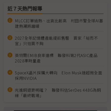
近７天熱門報導
MLCC訂單過熱、出貨比創高 村田示警全球AI基
建熱潮將趨緩
2027全年記憶體產能提前售罄 買家「祕而不
宣」只怕買不夠
英特爾EMIB良率達標 聯發科第2代ASIC產品
2028準時量產
SpaceX晶片採購大轉向 Elon Musk捨超微全面
採用NVIDIA
光進銅退更明確？ 聯發科估SerDes 448G為銅
線「最終戰場」