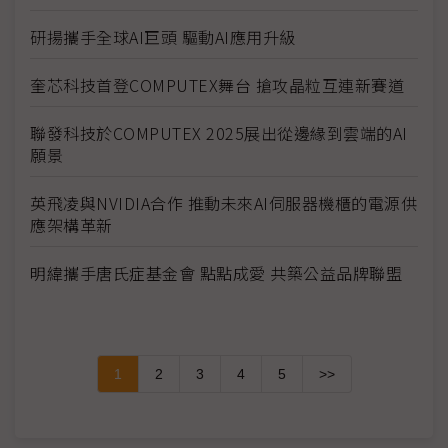
研揚攜手全球AI巨頭 驅動AI應用升級
奎芯科技首登COMPUTEX舞台 搶攻晶粒互連新賽道
聯發科技於COMPUTEX 2025展出從邊緣到雲端的AI
願景
英飛凌與NVIDIA合作 推動未來AI伺服器機櫃的電源供
應架構革新
明緯攜手唐氏症基金會 點點成愛 共築公益品牌聯盟
1
2
3
4
5
>>