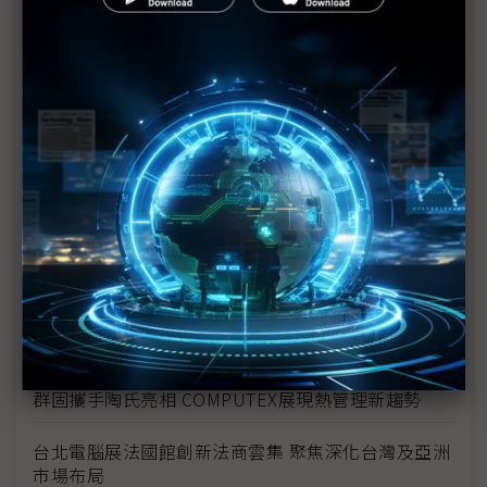
緣AI嵌入式技術領先實力
Amphenol ACS參展COMPUTEX 2025圓滿落幕 AI
連接解決方案引千人湧入關注
COMPUTEX看見儲存新未來 江波龍以創新技術重塑
AI終端架構
DEEPX致力於為邊緣運算提供高效能、低成本的AI晶
片解決方案
iMin AI POS啟動 Swan 2 Pro開創智慧零售新世代
迎向AI時代儲存解決方案 宇瞻COMPUTEX全亮相
群固攜手陶氏亮相 COMPUTEX展現熱管理新趨勢
台北電腦展法國館創新法商雲集 聚焦深化台灣及亞洲
市場布局