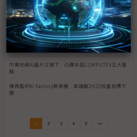
《科技聽IC》COMPUTEX 2025今年的新商機？
Synaptics副總裁：多元產品、自主IP助攻自家MCU
卡位邊緣AI
HDMI執行長：HDMI 2.2可成為助AI普及的基礎
中美地緣AI晶片交鋒下 凸顯本屆COMPUTEX五大看
點
臻鼎看好AI Factory新商機 高雄廠2H25投產目標不
變
1
2
3
4
5
>>