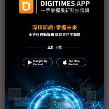
展的Showgirl呢？
Tech666：【產業觀察小教室】COMPUTEX 2025觀
察，x86光環褪去後，Arm陣營將崛起？
比地上運輸貴30倍 無人機送貨成本仍是挑戰
NVIDIA台灣總部有著落了｜高通鎖定商用PC市場｜
英特爾陳立武的三支箭｜《科技中心點》EP55
評析：一場台系IC設計力挺的COMPUTEX
建碁COMPUTEX展Edge IPC新品 打造高效AI科技
執法方案
黃仁勳直言AI晶片管制錯誤 業界示警：對美弊大於
利
台廠參戰人形機器人 供應鏈看好鴻海、和碩拔頭籌