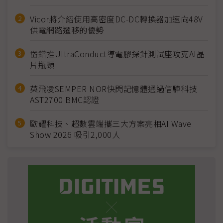
Vicor將介紹使用高密度DC-DC轉換器加速向48V
供電網路遷移的優勢
岱鐠推UltraConduct導電膠探針測試座攻克AI晶
片瓶頸
英飛凌SEMPER NOR快閃記憶體通過信驊科技
AST2700 BMC認證
歐耀科技、超數雲端攜三大方案亮相AI Wave
Show 2026 吸引2,000人