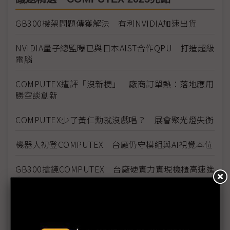
GB300機架問題傳獲解決 有利NVIDIA加速出貨
NVIDIA量子總監曝已與日本AIST合作QPU 打造超級
電腦
COMPUTEX遭評「沒新梗」 廠商訂單熱：落地應用
勝空談創新
COMPUTEX少了黃仁勳就沒戲唱？ 展會聚光燈失衡
機器人初登COMPUTEX 台廠仍守模組與AI視覺本位
GB300搶鏡COMPUTEX 台廠硬實力實現機櫃高速進
化
COMPUTEX氣氛轉冷 兩大疑慮壟罩下半年展望
《不具名消息》EP17：川普專挑軟「蘋果」吃？電腦