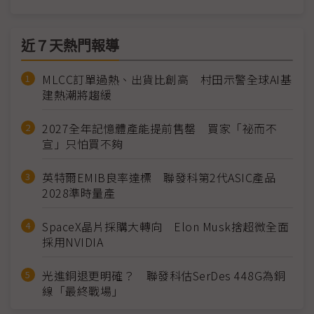
近７天熱門報導
MLCC訂單過熱、出貨比創高 村田示警全球AI基
建熱潮將趨緩
2027全年記憶體產能提前售罄 買家「祕而不
宣」只怕買不夠
英特爾EMIB良率達標 聯發科第2代ASIC產品
2028準時量產
SpaceX晶片採購大轉向 Elon Musk捨超微全面
採用NVIDIA
光進銅退更明確？ 聯發科估SerDes 448G為銅
線「最終戰場」