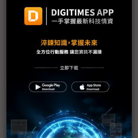
COMPUTEX氣氛轉冷 兩大疑慮壟罩下半年展望
《不具名消息》EP17：川普專挑軟「蘋果」吃？電腦
展的Showgirl呢？
Tech666：【產業觀察小教室】COMPUTEX 2025觀
察，x86光環褪去後，Arm陣營將崛起？
比地上運輸貴30倍 無人機送貨成本仍是挑戰
NVIDIA台灣總部有著落了｜高通鎖定商用PC市場｜
英特爾陳立武的三支箭｜《科技中心點》EP55
評析：一場台系IC設計力挺的COMPUTEX
建碁COMPUTEX展Edge IPC新品 打造高效AI科技
執法方案