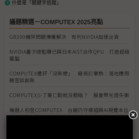
什麼是「關鍵字追蹤」
議題精選－COMPUTEX 2025亮點
GB300機架問題傳獲解決 有利NVIDIA加速出貨
NVIDIA量子總監曝已與日本AIST合作QPU 打造超級
電腦
COMPUTEX遭評「沒新梗」 廠商訂單熱：落地應用
勝空談創新
COMPUTEX少了黃仁勳就沒戲唱？ 展會聚光燈失衡
機器人初登COMPUTEX 台廠仍守模組與AI視覺本位
GB300搶鏡COMPUTEX 台廠硬實力實現機櫃高速進
化