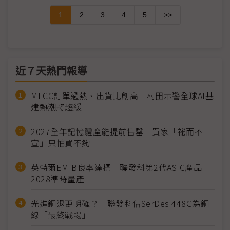
1
2
3
4
5
>>
近７天熱門報導
MLCC訂單過熱、出貨比創高 村田示警全球AI基
建熱潮將趨緩
2027全年記憶體產能提前售罄 買家「祕而不
宣」只怕買不夠
英特爾EMIB良率達標 聯發科第2代ASIC產品
2028準時量產
光進銅退更明確？ 聯發科估SerDes 448G為銅
線「最終戰場」