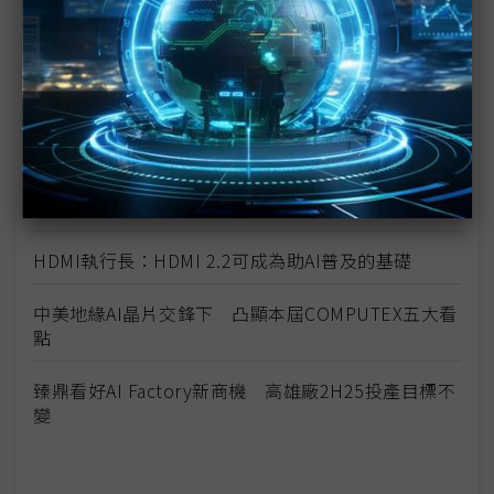
黃仁勳直言AI晶片管制錯誤 業界示警：對美弊大於
利
台廠參戰人形機器人 供應鏈看好鴻海、和碩拔頭籌
《科技聽IC》COMPUTEX 2025今年的新商機？
Synaptics副總裁：多元產品、自主IP助攻自家MCU
卡位邊緣AI
HDMI執行長：HDMI 2.2可成為助AI普及的基礎
中美地緣AI晶片交鋒下 凸顯本屆COMPUTEX五大看
點
臻鼎看好AI Factory新商機 高雄廠2H25投產目標不
變