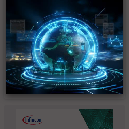
MLCC訂單過熱、出貨比創高 村田示警全球AI基
建熱潮將趨緩
2027全年記憶體產能提前售罄 買家「祕而不
宣」只怕買不夠
英特爾EMIB良率達標 聯發科第2代ASIC產品
2028準時量產
SpaceX晶片採購大轉向 Elon Musk捨超微全面
採用NVIDIA
光進銅退更明確？ 聯發科估SerDes 448G為銅
線「最終戰場」