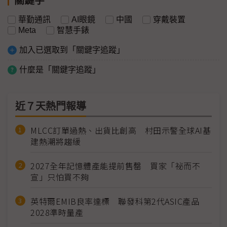
關鍵字
華勤通訊
AI眼鏡
中國
穿戴裝置
Meta
智慧手錶
加入已選取到「關鍵字追蹤」
什麼是「關鍵字追蹤」
近７天熱門報導
MLCC訂單過熱、出貨比創高 村田示警全球AI基
建熱潮將趨緩
2027全年記憶體產能提前售罄 買家「祕而不
宣」只怕買不夠
英特爾EMIB良率達標 聯發科第2代ASIC產品
2028準時量產