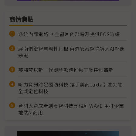
商情焦點
系統內部電路中 主晶片內部電源提供EOS防護
屏南偏鄉智慧韌性扎根 東港安泰醫院導入AI影像
辨識
英特蒙以新一代即時軟體推動工業控制革新
昕力資訊跨足國防科技 攜手美商Juxta引進尖端
全域定位科技
台科大育成新創虎智科技亮相AI WAVE 主打企業
地端AI商用