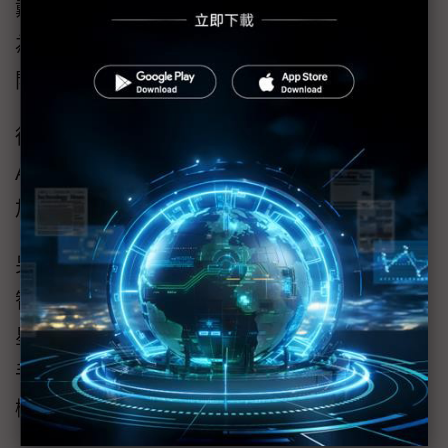
戴裝置、Ray-Ban Meta智慧眼鏡迭代多次，較
為成熟，同時醞釀智慧手錶、神經腕帶等新品
開發。
從集團角度來看，Meta近期更是大張旗鼓挖角
AI人才，純以穿戴裝置角度分析，功能如何更
加智慧，是外界關注所在。
另如Google 7月上旬已宣布，Gemini模型登陸
智慧手錶Wear OS系統，支援旗下Pixel、三
星、小米、Oppo、OnePlus等合作夥伴的智慧
手錶，這也更彰顯了生成式AI熱潮正從智慧手
機蔓延到各種穿戴裝置。