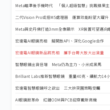
Meta瞄準後手機時代 「個人超級智慧」挑戰蘋果
二代Vision Pro或搭M5處理器 運算效能盼望大躍升
Meta與史丹佛打造3mm全像顯示 XR裝置可望邁向
宏達電AI眼鏡亮相 擬開放API、深化Google合作
宏達電AI眼鏡新品將亮相 攜手台哥大放大出貨量
智慧眼鏡出貨倍增 Meta仍為主力、小米成黑馬
Brilliant Labs推新智慧眼鏡 重量40克、續航力14
宏達電智慧眼鏡呼之欲出 三大拚突圍策略受矚
AI眼鏡掀革命 紅鏈ODM與PCB迎穿戴新商機