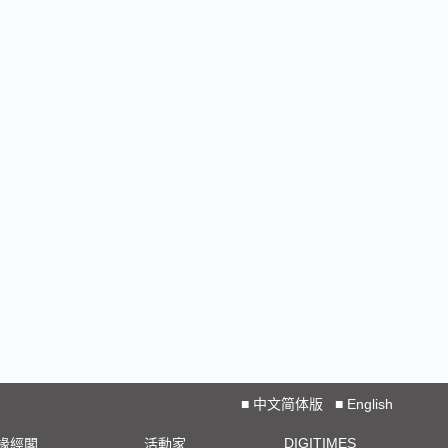
■
中文简体版
■
English
DIGITIMES
椽經閣
活動家