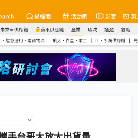
earch
椽經閣
活動家
影音
英
未來車供應鏈
蘋果供應鏈
產業
區域
議題
觀點
AI．智慧應用．電商物流
｜
航太．衛星．軍工
｜
IT．系統供應鏈
｜
光
 攜手台哥大放大出貨量