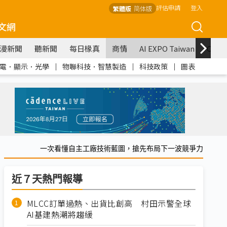
評估申請
登入
繁體版
简体版
文網
漫新聞
聽新聞
每日椽真
商情
AI EXPO Taiwan
COM
電．顯示．光學
｜
物聯科技．智慧製造
｜
科技政策
｜
圖表
一次看懂自主工廠技術藍圖，搶先布局下一波競爭力
近７天熱門報導
MLCC訂單過熱、出貨比創高 村田示警全球
AI基建熱潮將趨緩