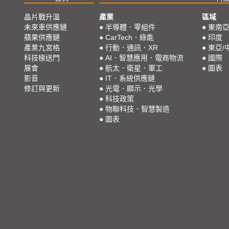
晶片戰升溫
產業
區域
未來車供應鏈
●
半導體．零組件
●
東南
蘋果供應鏈
●
CarTech．綠能
●
印度
產業九宮格
●
行動．通訊．XR
●
東亞/
科技椽送門
●
AI．智慧應用．電商物流
●
國際
展會
●
航太．衛星．軍工
●
圖表
影音
●
IT．系統供應鏈
修訂與更新
●
光電．顯示．光學
●
科技政策
●
物聯科技．智慧製造
●
圖表