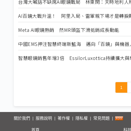
台灣大喊話不缺席AI眼鏡戰局 林東閔：天時地利人
AI百鏡大戰升溫！ 阿里入局、雷軍親下場才是轉捩
Meta AI眼鏡熱銷 然MR頭盔下滑抵銷成長動能
中國EMS押注智慧終端新藍海 邁向「百鏡」與機器
智慧眼鏡銷售年增3倍 EssilorLuxottica持續擴大與
1
關於我們
服務說明
著作權
隱私權
常見問題
|
|
|
|
|
首頁
科