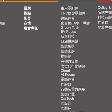
Colley &
議題
車用零組件
名家專欄
亞
觀點
HPC關鍵零組件
科技行腳
影音
邊緣運算
作者群
中國
商情
化合物/功率半導體
關於專欄
Green Tech
展會專區
EV Focus
新興科技
亞洲供應鏈
智慧製造
智慧家庭
物聯網
寬頻與無線
次世代行動通訊
Cloud
AI Focus
電腦運算
伺服器
行動裝置與應用
智慧穿戴
CarTech
IC設計
IC製造