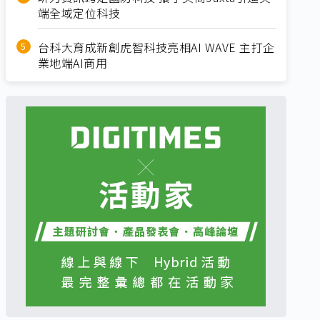
端全域定位科技
台科大育成新創虎智科技亮相AI WAVE 主打企
業地端AI商用