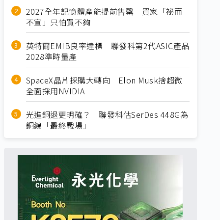
2027全年記憶體產能提前售罄 買家「祕而
不宣」只怕買不夠
英特爾EMIB良率達標 聯發科第2代ASIC產品
2028準時量產
SpaceX晶片採購大轉向 Elon Musk捨超微
全面採用NVIDIA
光進銅退更明確？ 聯發科估SerDes 448G為
銅線「最終戰場」