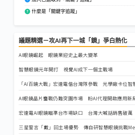
什麼是「關鍵字追蹤」
議題精選－攻AI再下一城「鏡」爭白熱化
AI眼鏡崛起 眼鏡業迎史上最大變革
智慧眼鏡元年開打 視覺AI成下一個主戰場
「AI百鏡大戰」宏達電偕台灣隊參戰 光學廠卡位智
AI眼鏡晶片鏖戰仍難突圍市場 盼AI代理開啟應用新
宏達電AI眼鏡瞄準台市場缺口 台灣大喊話銷售破萬
三星誓言「戴」回主場優勢 傳自研智慧眼鏡挑戰Me