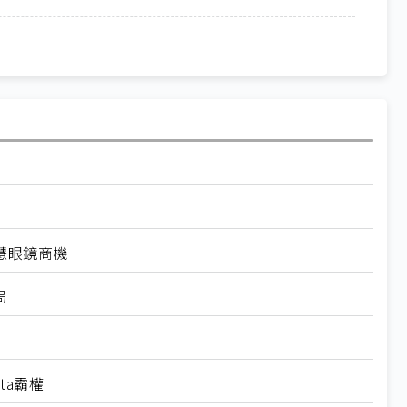
慧眼鏡商機
局
ta霸權