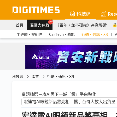
科技網
Res
257
首頁
漲價大追蹤
《百年，並不孤寂》產業導讀
半導體．零組件
｜
CarTech．綠能
｜
行動．通訊．XR
｜
科技網
產業
行動．通訊．XR
議題精選－攻AI再下一城「鏡」爭白熱化
宏達電AI眼鏡新品將亮相