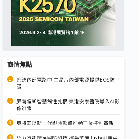
商情焦點
系統內部電路中 主晶片內部電源提供EOS防
護
屏南偏鄉智慧韌性扎根 東港安泰醫院導入AI影
像辨識
英特蒙以新一代即時軟體推動工業控制革新
昕力資訊跨足國防科技 攜手美商Juxta引進尖