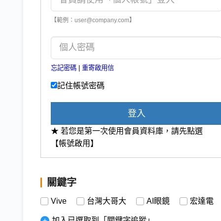
【範例：user@company.com】
忘記密碼
|
重寄啟用信
記住帳號密碼
登入
★ 若您是第一次使用會員資料庫，請先點選
【帳號啟用】
關鍵字
Vive
台灣大哥大
AI眼鏡
宏達電
加入已選取到「關鍵字追蹤」