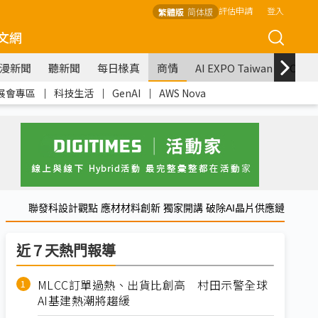
評估申請
登入
繁體版
简体版
文網
漫新聞
聽新聞
每日椽真
商情
AI EXPO Taiwan
COM
展會專區
｜
科技生活
｜
GenAI
｜
AWS Nova
聯發科設計觀點 應材材料創新 獨家開講 破除AI晶片供應鏈
近７天熱門報導
MLCC訂單過熱、出貨比創高 村田示警全球
AI基建熱潮將趨緩