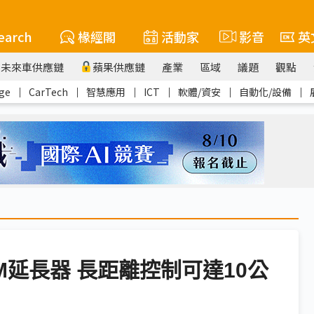
earch
椽經閣
活動家
影音
英
未來車供應鏈
蘋果供應鏈
產業
區域
議題
觀點
ge
｜
CarTech
｜
智慧應用
｜
ICT
｜
軟體/資安
｜
自動化/設備
｜
KVM延長器 長距離控制可達10公