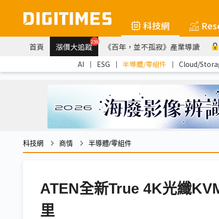
科技網
Res
259
首頁
漲價大追蹤
《百年，並不孤寂》產業導讀
AI
｜
ESG
｜
半導體/零組件
｜
Cloud/Stora
科技網
商情
半導體/零組件
ATEN全新True 4K光纖
里