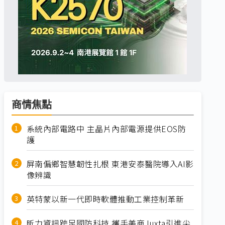
商情焦點
系統內部電路中 主晶片內部電源提供EOS防
護
屏南偏鄉智慧韌性扎根 東港安泰醫院導入AI影
像辨識
英特蒙以新一代即時軟體推動工業控制革新
昕力資訊跨足國防科技 攜手美商Juxta引進尖