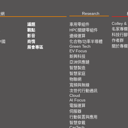
Research
技網
Colley &
議題
車用零組件
名家專欄
亞
觀點
HPC關鍵零組件
科技行腳
影音
邊緣運算
作者群
中國
商情
化合物/功率半導體
關於專欄
Green Tech
展會專區
EV Focus
新興科技
亞洲供應鏈
智慧製造
智慧家庭
物聯網
寬頻與無線
次世代行動通訊
Cloud
AI Focus
電腦運算
伺服器
行動裝置與應用
智慧穿戴
CarTech