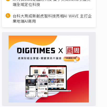
端全域定位科技
台科大育成新創虎智科技亮相AI WAVE 主打企
業地端AI商用