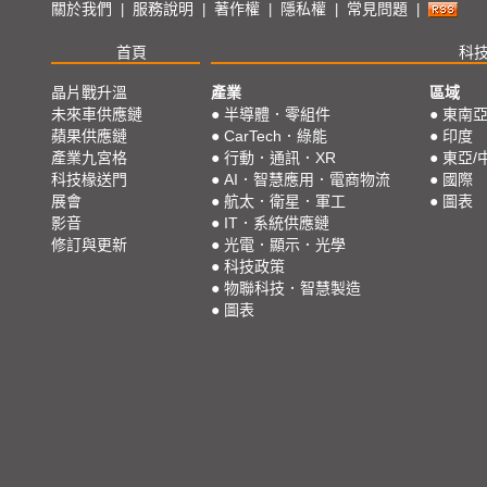
關於我們
服務說明
著作權
隱私權
常見問題
|
|
|
|
|
首頁
科
晶片戰升溫
產業
區域
未來車供應鏈
●
半導體．零組件
●
東南
蘋果供應鏈
●
CarTech．綠能
●
印度
產業九宮格
●
行動．通訊．XR
●
東亞/
科技椽送門
●
AI．智慧應用．電商物流
●
國際
展會
●
航太．衛星．軍工
●
圖表
影音
●
IT．系統供應鏈
修訂與更新
●
光電．顯示．光學
●
科技政策
●
物聯科技．智慧製造
●
圖表