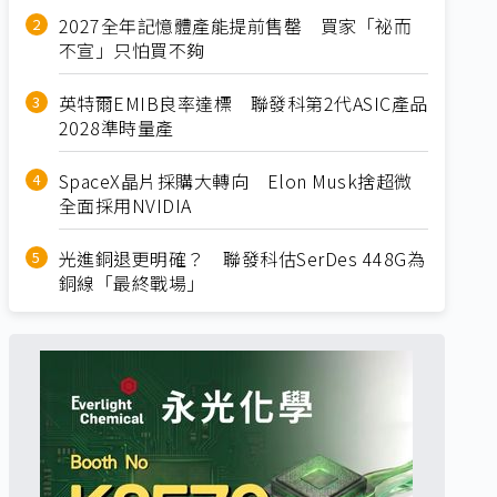
2027全年記憶體產能提前售罄 買家「祕而
不宣」只怕買不夠
英特爾EMIB良率達標 聯發科第2代ASIC產品
2028準時量產
SpaceX晶片採購大轉向 Elon Musk捨超微
全面採用NVIDIA
光進銅退更明確？ 聯發科估SerDes 448G為
銅線「最終戰場」