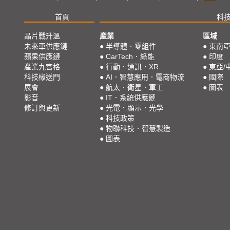
首頁
科
晶片戰升溫
產業
區域
未來車供應鏈
●
半導體．零組件
●
東南
蘋果供應鏈
●
CarTech．綠能
●
印度
產業九宮格
●
行動．通訊．XR
●
東亞/
科技椽送門
●
AI．智慧應用．電商物流
●
國際
展會
●
航太．衛星．軍工
●
圖表
影音
●
IT．系統供應鏈
修訂與更新
●
光電．顯示．光學
●
科技政策
●
物聯科技．智慧製造
●
圖表