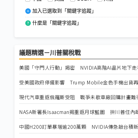
加入已選取到「關鍵字追蹤」
什麼是「關鍵字追蹤」
議題精選－川普關稅戰
美國「守門人行動」揭密 NVIDIA高階AI晶片地下
受美國政府停擺影響 Trump Mobile金色手機出貨
現代汽車重返俄羅斯受阻 戰爭未歇車廠回購計畫難
NASA新署長Isaacman揭重返月球藍圖 拚川普任
中國H200訂單暴增逾200萬顆 NVIDIA傳急敲台積