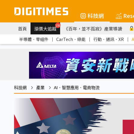
科技網
Res
259
首頁
漲價大追蹤
《百年，並不孤寂》產業導讀
半導體．零組件
｜
CarTech．綠能
｜
行動．通訊．XR
｜
科技網
產業
AI．智慧應用．電商物流