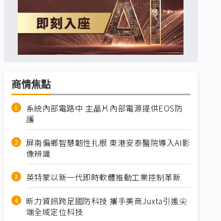
商情焦點
系統內部電路中 主晶片內部電源提供EOS防
護
屏南偏鄉智慧韌性扎根 東港安泰醫院導入AI影
像辨識
英特蒙以新一代即時軟體推動工業控制革新
昕力資訊跨足國防科技 攜手美商Juxta引進尖
端全域定位科技