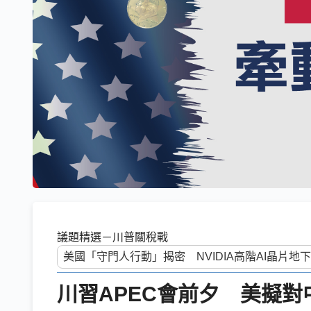
議題精選－川普關稅戰
川習APEC會前夕 美擬