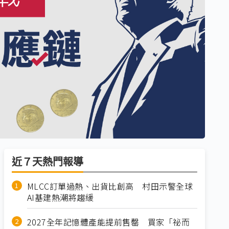
近７天熱門報導
MLCC訂單過熱、出貨比創高 村田示警全球
AI基建熱潮將趨緩
2027全年記憶體產能提前售罄 買家「祕而