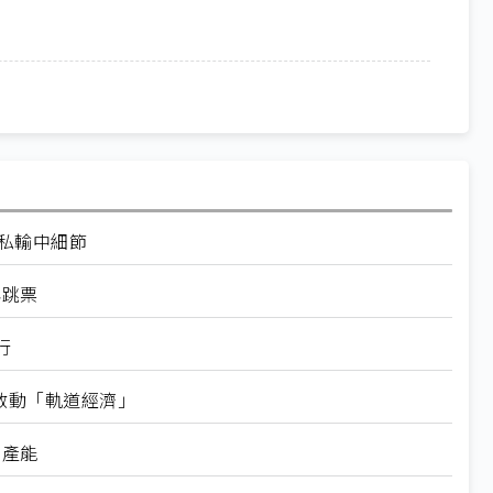
走私輸中細節
再跳票
行
內啟動「軌道經濟」
新產能