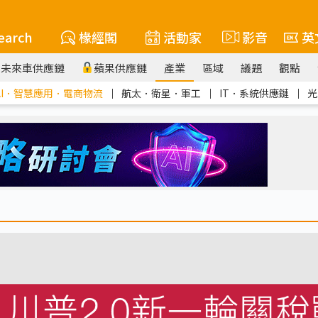
earch
椽經閣
活動家
影音
英
未來車供應鏈
蘋果供應鏈
產業
區域
議題
觀點
AI．智慧應用．電商物流
｜
航太．衛星．軍工
｜
IT．系統供應鏈
｜
光