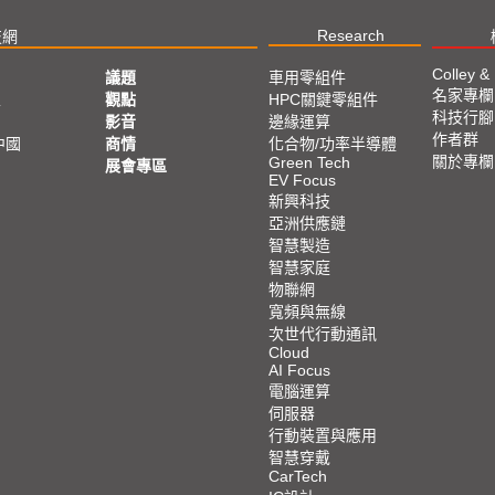
Research
技網
Colley &
議題
車用零組件
名家專欄
亞
觀點
HPC關鍵零組件
科技行腳
影音
邊緣運算
作者群
中國
商情
化合物/功率半導體
關於專欄
Green Tech
展會專區
EV Focus
新興科技
亞洲供應鏈
智慧製造
智慧家庭
物聯網
寬頻與無線
次世代行動通訊
Cloud
AI Focus
電腦運算
伺服器
行動裝置與應用
智慧穿戴
CarTech