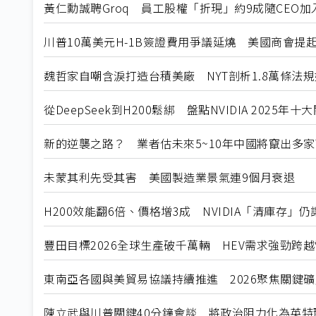
黃仁勳誠聘Groq 員工股權「折現」約9成隨CEO加入N
川普10萬美元H-1B簽證費用爭議延燒 美國商會提
魏哲家自嘲含淚打造台積美廠 NYT剖析1.8萬條法
從DeepSeek到H200鬆綁 盤點NVIDIA 2025年
新的逆襲之路？ 業者估未來5~10年中國將竄出多家
未蒙其利先受其害 美國製造業景氣連9個月衰退
H200效能翻6倍、價格增3成 NVIDIA「清庫存」
豐田目標2026全球生產破千萬輛 HEV需求強勁跨
東南亞各國與美貿易協議持續推進 2026聚焦關鍵
陳立武與川普關鍵40分鐘會談 將政治阻力化為英特