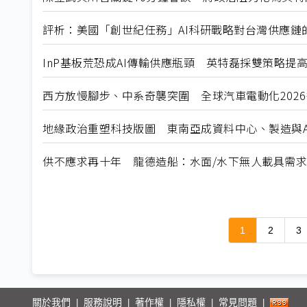
評析：美國「創世紀任務」AI科研戰略對台灣供應鏈
InP基板荒恐成AI傳輸供應瓶頸 英特磊採雙策略提
西方放慢腳步、中系奇襲突圍 全球汽車電動化202
地緣政治重塑科技版圖 東南亞成資料中心、製造與A
供不應求再十年 龍德造船：水面/水下無人載具需
1
2
3
關於我們
服務說明
著作權
隱私權
常見問題
|
|
|
|
|