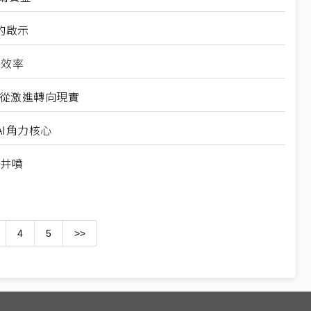
的啟示
高效率
6從激進轉向現實
I角力核心
求井噴
4
5
>>