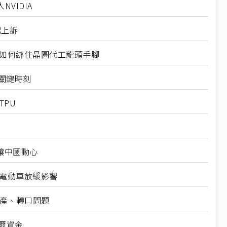
VIDIA
起上訴
規如何綁住晶圓代工龍頭手腳
十大關鍵時刻
TPU
仍讓中國動心
越電動車放緩影響
礦產、轉口問題
爾資金