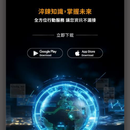
記憶體荒重擊消費市場 遊戲主機新品恐延至2027年
後
智慧穿戴需求翻揚 2026年賦能及控本難題來敲門
成本狂飆仍不漲價？ 三星Galaxy S26傳以凍漲守市
佔
記憶體漲價與日圓走弱 日系PC廠坦言調漲可能性攀
升
記憶體飆漲 PC大廠華碩正式宣布1月5日起「漲價」
記憶體漲價重擊手機成本 2026年恐頻頻降規出售
記憶體飆漲衝擊成本 日本PC廠傳將轉嫁至消費者
AI產能排擠效應顯現 遊戲主機、PC與手機將一同變