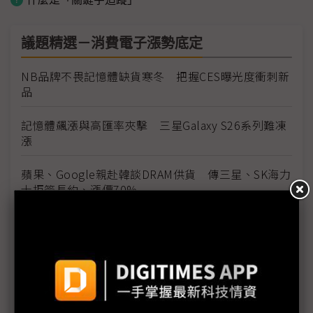
議題精選－消費電子漲勢底定
NB品牌不畏記憶體缺貨寒冬 把握CES曝光度衝刺新
品
記憶體飆漲與高匯率夾擊 三星Galaxy S26系列難凍
漲
蘋果、Google親赴韓談DRAM供貨 傳三星、SK海力
士拒簽長約、漲價70%
手機廠擬降規格保獲利 或犧牲鏡頭、顯示器品質
iPhone 17中國銷售突圍 仍憂記憶體漲價、AI發展
記憶體成本飆升 全球PC、手機2026年面臨2成漲價
壓力