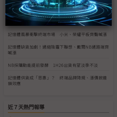
貴？
台灣手機2026出貨欲好不易 記憶體風暴加劇品牌市
佔震盪
記憶體風暴衝擊終端市場 小米、榮耀平板齊聲喊漲
記憶體缺貨加劇！通縮陰霾下聯想、戴爾NB通路端齊
喊漲
NB採購動能提前發酵 1H26出貨有望淡季不淡
記憶體供貨成「恩惠」？ 終端品牌降規、漲價掀連
鎖效應
近７天熱門報導