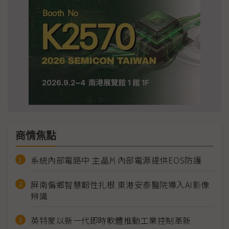
商情焦點
系統內部電路中 主晶片內部電源提供EOS防護
屏南偏鄉智慧韌性扎根 東港安泰醫院導入AI影像
辨識
英特蒙以新一代即時軟體推動工業控制革新