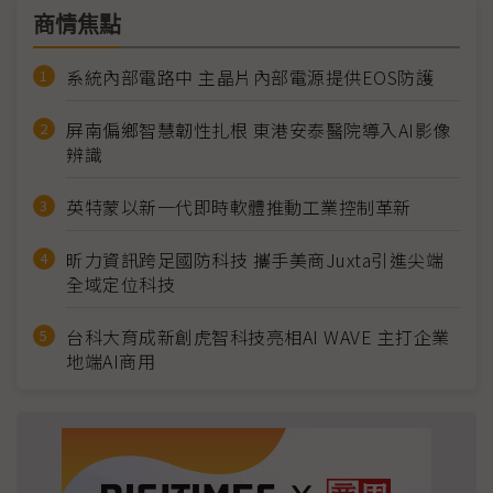
商情焦點
系統內部電路中 主晶片內部電源提供EOS防護
屏南偏鄉智慧韌性扎根 東港安泰醫院導入AI影像
辨識
英特蒙以新一代即時軟體推動工業控制革新
昕力資訊跨足國防科技 攜手美商Juxta引進尖端
全域定位科技
台科大育成新創虎智科技亮相AI WAVE 主打企業
地端AI商用