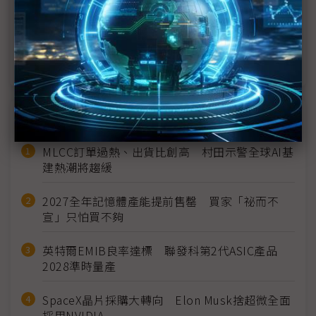
與展望
NVIDIA資料中心業務強勁 帶動4QFY26營收續創新
高
近７天熱門報導
MLCC訂單過熱、出貨比創高 村田示警全球AI基
建熱潮將趨緩
2027全年記憶體產能提前售罄 買家「祕而不
宣」只怕買不夠
英特爾EMIB良率達標 聯發科第2代ASIC產品
2028準時量產
SpaceX晶片採購大轉向 Elon Musk捨超微全面
採用NVIDIA