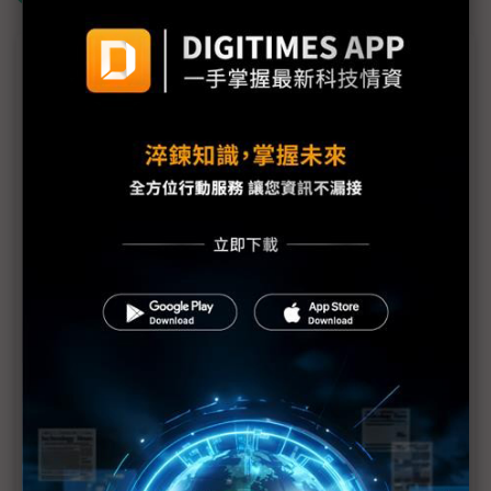
議題精選－NVIDIA 4QFY26財報看點
AI算力需求無懼政經動盪 NVIDIA與台積電憑技術同
創利潤巔峰
NVIDIA為液冷趨勢掛保證 供應鏈看好營收貢獻放大
中國市場有更好、沒有也行 NVIDIA年淨利破千億美
元壓力浮現
NVIDIA 1QFY27財測排除中國營收 H200解禁難抵
北京審核變數
NVIDIA結盟OpenAI進入倒數 黃仁勳：AI代理的
ChatGPT時代正式降臨
雲端巨擘AI投資上看6,300億美元 支撐NVIDIA業績