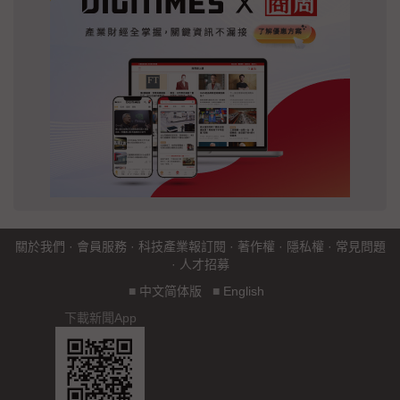
關於我們
·
會員服務
·
科技產業報訂閱
·
著作權
·
隱私權
·
常見問題
·
人才招募
■
中文简体版
■
English
下載新聞App