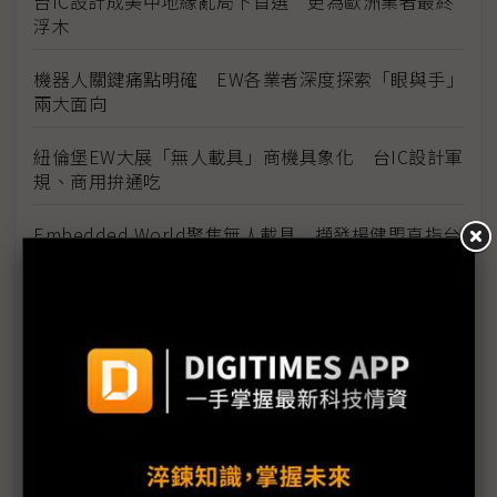
台IC設計成美中地緣亂局下首選 更為歐洲業者最終
浮木
機器人關鍵痛點明確 EW各業者深度探索「眼與手」
兩大面向
紐倫堡EW大展「無人載具」商機具象化 台IC設計軍
規、商用拚通吃
Embedded World聚焦無人載具 擷發楊健盟直指台
廠進軍歐洲正當時
奇景前進Embedded World 掌靜脈辨識、無人機影
像瞄準歐洲需求
聯發科王鎮國：IoT市場百花齊放 商用無人機成公司
新焦點
鴻海旗下車用晶片廠鴻軒擁歐系優勢 目標擴大當地
車用市場