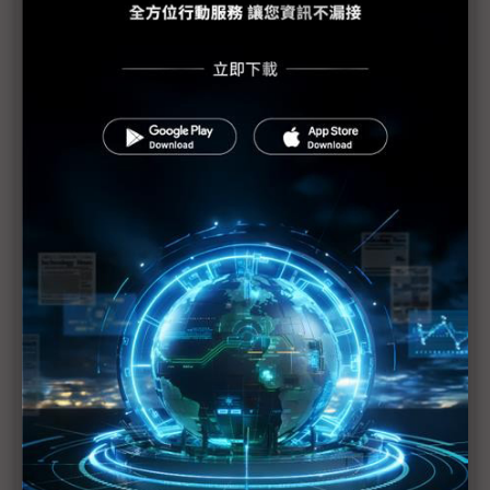
助企業部署邊緣AI 中光電創境Embedded World
2026秀身手
聯發科Genio平台3奈米新旗艦登場 鎖定最高階AIoT
影像處理需求
直擊Embedded World台廠參展數之最 完整供應鏈
戰力攻邊緣AI商機
Microchip營運長剖析邊緣AI發展 應與「章魚」9個
大腦看齊
研華串聯晶片大廠 構築邊緣運算生態
十銓與威強電參展Embedded World 2026 記憶體
出貨動能3月重啟
積極布局軍工智造醫療利基市場 維田樂觀看2026營