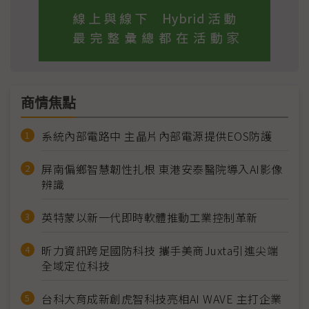
商情焦點
系統內部電路中 主晶片內部電源提供EOS防護
屏南偏鄉智慧韌性扎根 東港安泰醫院導入AI影像
辨識
英特蒙以新一代即時軟體推動工業控制革新
昕力資訊跨足國防科技 攜手美商Juxta引進尖端
全域定位科技
台科大育成新創虎智科技亮相AI WAVE 主打企業