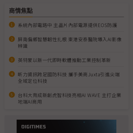
商情焦點
系統內部電路中 主晶片內部電源提供EOS防護
屏南偏鄉智慧韌性扎根 東港安泰醫院導入AI影像
辨識
英特蒙以新一代即時軟體推動工業控制革新
昕力資訊跨足國防科技 攜手美商Juxta引進尖端
全域定位科技
台科大育成新創虎智科技亮相AI WAVE 主打企業
地端AI商用