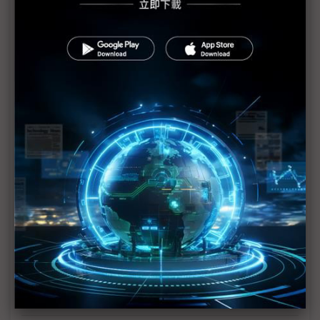
遠傳智慧城市專案表現亮眼 貢獻新經濟營收逾15%
台灣大AIDC算力接近售罄 積極攜手外商擴建AI版圖
AI與5G鏈接陸海空運輸 交通願景館聚焦ITS創新應
用
電費比LCD電視牆省85% 夏普電子紙海報智慧城市
展看得到
科技消弭餐飲業缺工壓力 光聚晶電智慧城市展秀餐
飲AI機器人
東元轉型能源系統整合商 搶攻AI時代節能市場
2026智慧城市展暨淨零城市展登場 推動2050淨零
與AI新十大建設