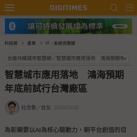
科技網
產業
IT．系統供應鏈
智慧城市應用落地 鴻海預期
年底前試行台灣廠區
杜念魯
／
台北
2026/03/18
為彰顯要以AI為核心驅動力，朝平台創值的目