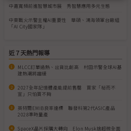
中嘉寬頻前進智慧城市展 秀智慧應用多元生態
中東戰火示警主權AI重要性 華碩、鴻海領軍台廠組
「AI City國家隊」
近７天熱門報導
MLCC訂單過熱、出貨比創高 村田示警全球AI基
建熱潮將趨緩
2027全年記憶體產能提前售罄 買家「祕而不
宣」只怕買不夠
英特爾EMIB良率達標 聯發科第2代ASIC產品
2028準時量產
SpaceX晶片採購大轉向 Elon Musk捨超微全面