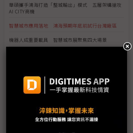
華碩攜手鴻海打造「整城輸出」模式 五層架構搶攻
AI CITY商機
智慧城市應用落地 鴻海預期年底前試行台灣廠區
機器人成重要載具 智慧城市展聚焦四大場景
宏碁智通看好智慧交通前景 積極布局療癒經濟
迎接虛擬員工時代 凌羣看好AI扮演新型員工
台達電iCMS智管平台升級 整合數位分身拚節能20%
台數科前進2026智慧城市展 秀國際級5G智慧解決
方案
中華電雲端與IDC達標百億規模 海外布局持續擴點
加速部署智慧燈聯網 光林智能攜手1NCE