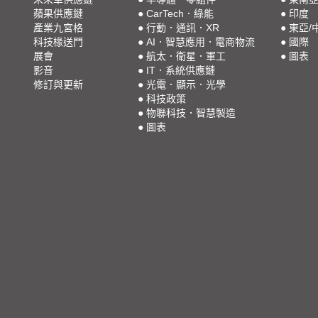
蘋果供應鏈
●
CarTech．綠能
●
印度
產業九宮格
●
行動．通訊．XR
●
東亞/
科技椽送門
●
AI．智慧應用．電商物流
●
國際
展會
●
航太．衛星．軍工
●
圖表
影音
●
IT．系統供應鏈
修訂與更新
●
光電．顯示．光學
●
科技政策
●
物聯科技．智慧製造
●
圖表