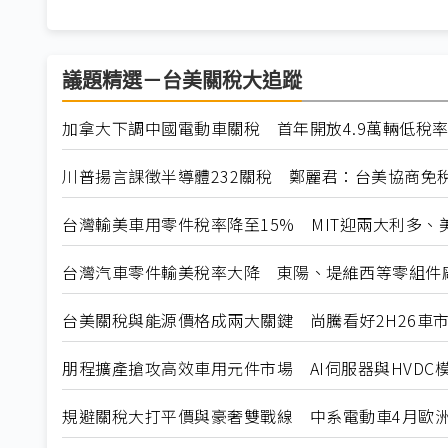
議題精選－台美關稅大追蹤
加拿大下調中國電動車關稅 首年開放4.9萬輛低稅
川普揚言課徵半導體232關稅 鄭麗君：台美協商免
台灣輸美車用零件稅率降至15% MIT迎兩大利多、
台灣汽車零件輸美稅率大降 東陽、堤維西等零組件
台美關稅與能源價格成兩大關鍵 尚騰看好2H26車市
朋程擴產搶攻高效車用元件市場 AI伺服器與HVDC模
規避關稅大打平價與豪奢雙戰線 中系電動車4月歐洲