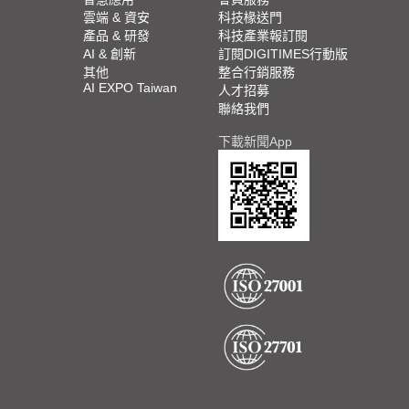
雲端 & 資安
科技椽送門
產品 & 研發
科技產業報訂閱
AI & 創新
訂閱DIGITIMES行動版
其他
整合行銷服務
AI EXPO Taiwan
人才招募
聯絡我們
下載新聞App