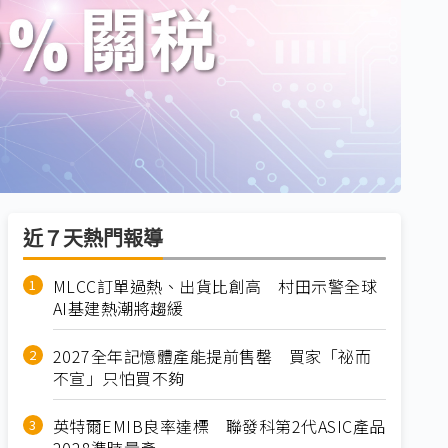
近７天熱門報導
MLCC訂單過熱、出貨比創高 村田示警全球
AI基建熱潮將趨緩
2027全年記憶體產能提前售罄 買家「祕而
不宣」只怕買不夠
英特爾EMIB良率達標 聯發科第2代ASIC產品
2028準時量產