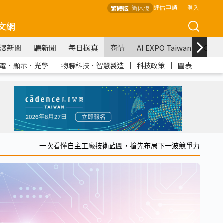
評估申請
登入
繁體版
简体版
文網
漫新聞
聽新聞
每日椽真
商情
AI EXPO Taiwan
COM
電．顯示．光學
｜
物聯科技．智慧製造
｜
科技政策
｜
圖表
一次看懂自主工廠技術藍圖，搶先布局下一波競爭力