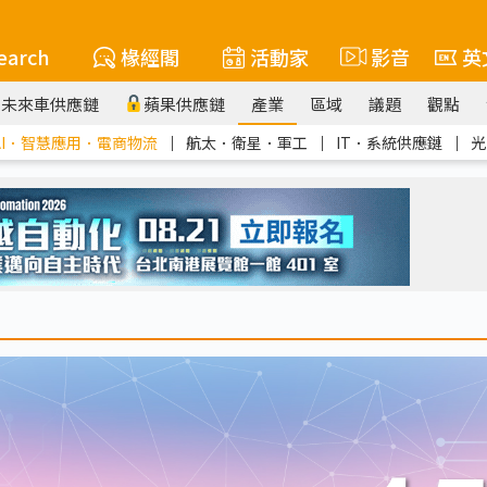
earch
椽經閣
活動家
影音
英
未來車供應鏈
蘋果供應鏈
產業
區域
議題
觀點
AI．智慧應用．電商物流
｜
航太．衛星．軍工
｜
IT．系統供應鏈
｜
光