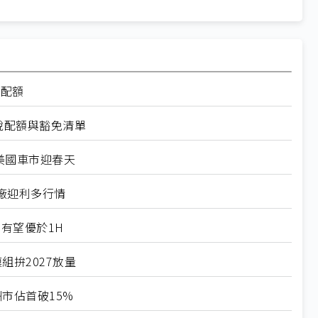
率配額
稅配額與豁免清單
美國車市迎春天
廠迎利多行情
有望優於1H
組拚2027放量
市佔首破15%