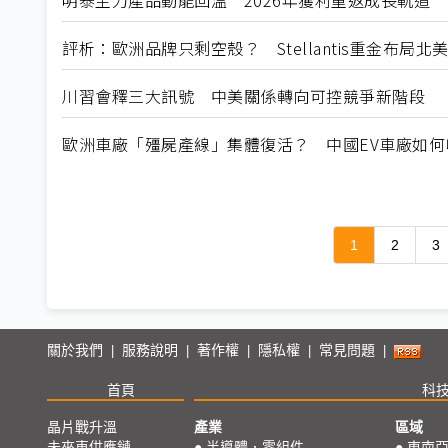
明泰主力產品動能回溫 2026年獲利重返成長軌道
評析：歐洲品牌只剩空殼？ Stellantis重金布局
川習會釋三大訊號 中美關係轉向可控競爭新階段
歐洲車廠「殭屍產線」集體復活？ 中國EV車廠如
1
2
3
關於我們
服務說明
著作權
隱私權
常見問題
|
|
|
|
|
首頁
科
晶片戰升溫
產業
區域
未來車供應鏈
●
半導體．零組件
●
東南