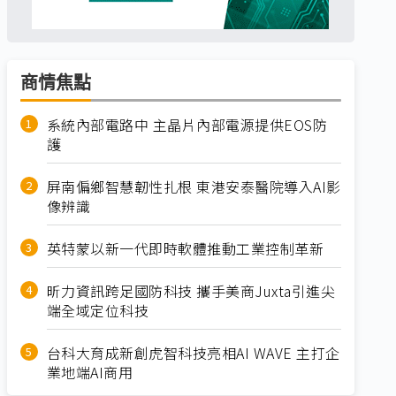
商情焦點
系統內部電路中 主晶片內部電源提供EOS防
護
屏南偏鄉智慧韌性扎根 東港安泰醫院導入AI影
像辨識
英特蒙以新一代即時軟體推動工業控制革新
昕力資訊跨足國防科技 攜手美商Juxta引進尖
端全域定位科技
台科大育成新創虎智科技亮相AI WAVE 主打企
業地端AI商用