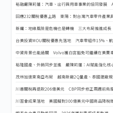
裕融嚴陳莉蓮：汽車、出行與用車事業的協同發展 A
回應232關稅優惠上路 東陽：對台灣汽車零件產業
新纖：地緣風險是危機也是轉機 三大布局推進成長
台美投資MOU關稅優惠先落地 汽車零組件15%、
中資背景也能過關 Volvo獲白宮豁免可繼續在美賣
裕隆國產、外銷同步並進 嚴陳莉蓮：AI賦能強化核
茂林加速東南亞布局 越南新廠2Q量產、泰國建廠
川普關稅再退款206億美元 CBP同步修正兩週前烏
川習會成果落地 美國擬對300億美元中國商品降稅