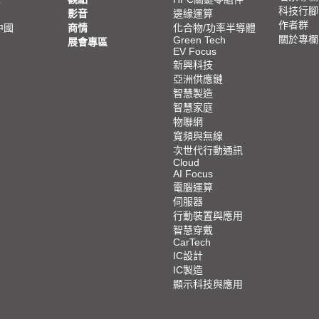
科技行腳
影音
邊緣運算
作者群
中國
商情
化合物/功率半導體
關於專欄
Green Tech
展會專區
EV Focus
新興科技
亞洲供應鏈
智慧製造
智慧家庭
物聯網
寬頻與無線
次世代行動通訊
Cloud
AI Focus
電腦運算
伺服器
行動裝置與應用
智慧穿戴
CarTech
IC設計
IC製造
顯示科技與應用