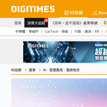
科技網
Res
259
首頁
漲價大追蹤
《百年，並不孤寂》產業導讀
半導體．零組件
｜
CarTech．綠能
｜
行動．通訊．XR
｜
科技網
產業
AI．智慧應用．電商物流