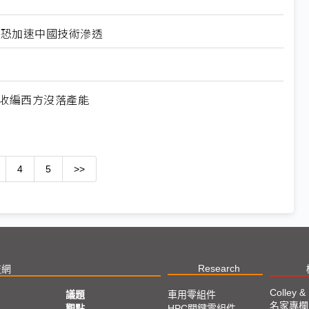
北美恐加速中國技術滲透
何收編西方沒落產能
4
5
>>
Research
技網
Colley &
議題
車用零組件
名家專欄
亞
觀點
HPC關鍵零組件