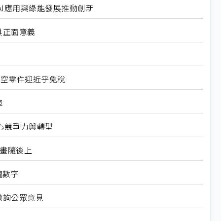
I應用與綠能發展推動創新
具正面意義
航空零件迎近乎免稅
車
心競爭力與轉型
規畫隨後上
龍數字
徵詢公眾意見