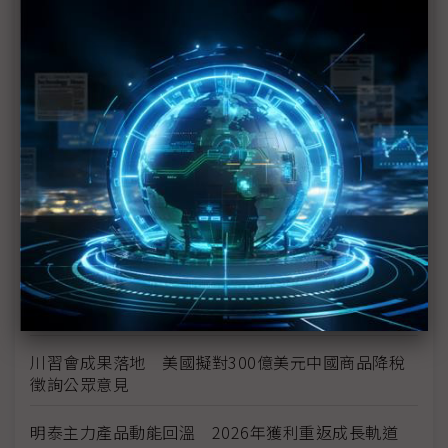
台美投資MOU關稅優惠先落地 汽車零組件15%、航
空零件迎近乎免稅
中資背景也能過關 Volvo獲白宮豁免可繼續在美賣
車
裕隆國產、外銷同步並進 嚴陳莉蓮：AI賦能強化核
心競爭力與轉型
茂林加速東南亞布局 越南新廠2Q量產、泰國建廠規
畫隨後上
川普關稅再退款206億美元 CBP同步修正兩週前烏
龍數字
川習會成果落地 美國擬對300億美元中國商品降稅
徵詢公眾意見
明泰主力產品動能回溫 2026年獲利重返成長軌道