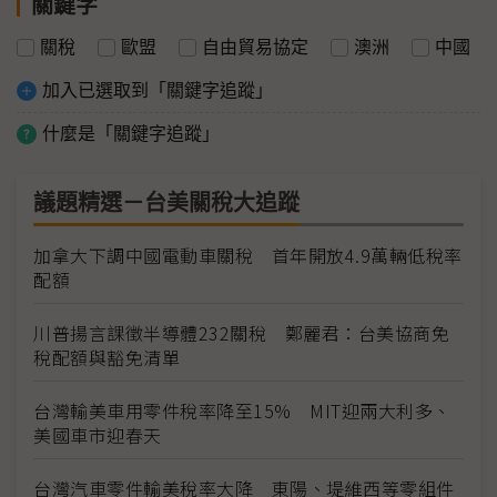
關鍵字
關稅
歐盟
自由貿易協定
澳洲
中國
加入已選取到「關鍵字追蹤」
什麼是「關鍵字追蹤」
議題精選－台美關稅大追蹤
加拿大下調中國電動車關稅 首年開放4.9萬輛低稅率
配額
川普揚言課徵半導體232關稅 鄭麗君：台美協商免
稅配額與豁免清單
台灣輸美車用零件稅率降至15% MIT迎兩大利多、
美國車市迎春天
台灣汽車零件輸美稅率大降 東陽、堤維西等零組件