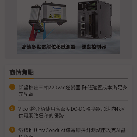
商情焦點
新望推出三相220Vac逆變器 降低建置成本滿足多
元配電
Vicor將介紹使用高密度DC-DC轉換器加速向48V
供電網路遷移的優勢
岱鐠推UltraConduct導電膠探針測試座攻克AI晶
片瓶頸