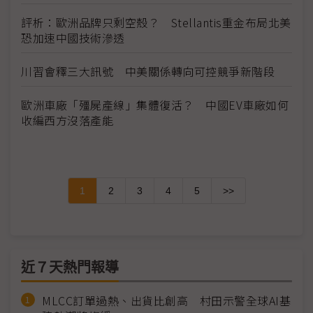
評析：歐洲品牌只剩空殼？ Stellantis重金布局北美
恐加速中國技術滲透
川習會釋三大訊號 中美關係轉向可控競爭新階段
歐洲車廠「殭屍產線」集體復活？ 中國EV車廠如何
收編西方沒落產能
1
2
3
4
5
>>
近７天熱門報導
MLCC訂單過熱、出貨比創高 村田示警全球AI基