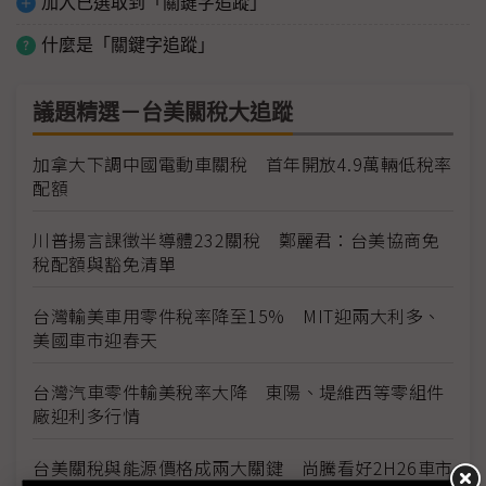
加入已選取到「關鍵字追蹤」
什麼是「關鍵字追蹤」
議題精選－台美關稅大追蹤
加拿大下調中國電動車關稅 首年開放4.9萬輛低稅率
配額
川普揚言課徵半導體232關稅 鄭麗君：台美協商免
稅配額與豁免清單
台灣輸美車用零件稅率降至15% MIT迎兩大利多、
美國車市迎春天
台灣汽車零件輸美稅率大降 東陽、堤維西等零組件
廠迎利多行情
台美關稅與能源價格成兩大關鍵 尚騰看好2H26車市