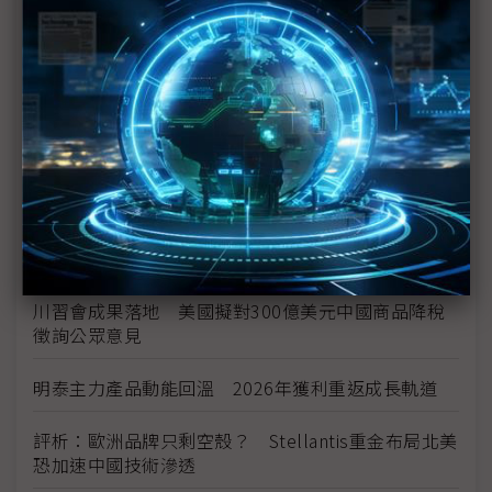
中資背景也能過關 Volvo獲白宮豁免可繼續在美賣
車
裕隆國產、外銷同步並進 嚴陳莉蓮：AI賦能強化核
心競爭力與轉型
茂林加速東南亞布局 越南新廠2Q量產、泰國建廠規
畫隨後上
川普關稅再退款206億美元 CBP同步修正兩週前烏
龍數字
川習會成果落地 美國擬對300億美元中國商品降稅
徵詢公眾意見
明泰主力產品動能回溫 2026年獲利重返成長軌道
評析：歐洲品牌只剩空殼？ Stellantis重金布局北美
恐加速中國技術滲透