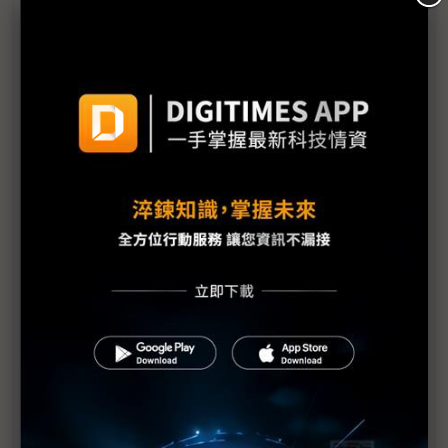
有望優於1H
朋程擴產搶攻高效車用元件市場 AI伺服器與HVDC
模組拚2027放量
規避關稅大打平價與豪奢雙戰線 中系電動車4月歐
洲市佔首破15%
裕融嚴陳莉蓮：汽車、出行與用車事業的協同發展
AI應用與綠能發展推動創新
回應232關稅優惠上路 東陽：對台灣汽車零件產業
具正面意義
新纖：地緣風險是危機也是轉機 三大布局推進成長
台美投資MOU關稅優惠先落地 汽車零組件15%、航
空零件迎近乎免稅