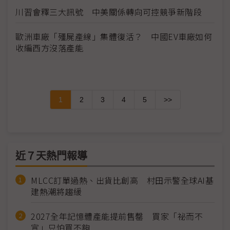
川習會釋三大訊號 中美關係轉向可控競爭新階段
歐洲車廠「殭屍產線」集體復活？ 中國EV車廠如何
收編西方沒落產能
1
2
3
4
5
>>
近７天熱門報導
MLCC訂單過熱、出貨比創高 村田示警全球AI基
建熱潮將趨緩
2027全年記憶體產能提前售罄 買家「祕而不
宣」只怕買不夠