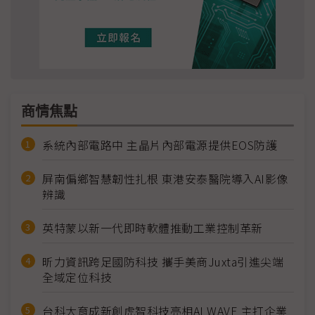
商情焦點
系統內部電路中 主晶片內部電源提供EOS防護
屏南偏鄉智慧韌性扎根 東港安泰醫院導入AI影像
辨識
英特蒙以新一代即時軟體推動工業控制革新
昕力資訊跨足國防科技 攜手美商Juxta引進尖端
全域定位科技
台科大育成新創虎智科技亮相AI WAVE 主打企業