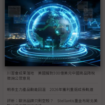
中資背景也能過關 Volvo獲白宮豁免可繼續在美賣
車
裕隆國產、外銷同步並進 嚴陳莉蓮：AI賦能強化核
心競爭力與轉型
茂林加速東南亞布局 越南新廠2Q量產、泰國建廠規
畫隨後上
川普關稅再退款206億美元 CBP同步修正兩週前烏
龍數字
川習會成果落地 美國擬對300億美元中國商品降稅
徵詢公眾意見
明泰主力產品動能回溫 2026年獲利重返成長軌道
評析：歐洲品牌只剩空殼？ Stellantis重金布局北美