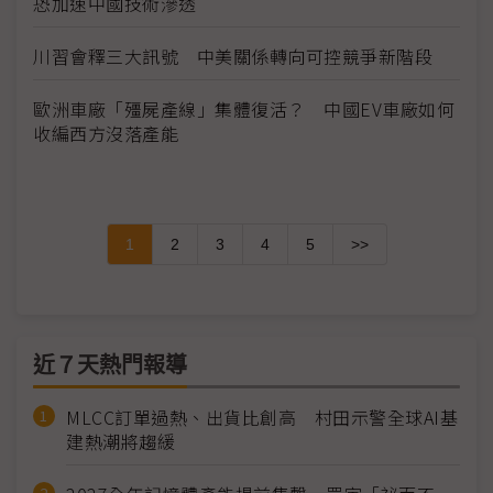
恐加速中國技術滲透
川習會釋三大訊號 中美關係轉向可控競爭新階段
歐洲車廠「殭屍產線」集體復活？ 中國EV車廠如何
收編西方沒落產能
1
2
3
4
5
>>
近７天熱門報導
MLCC訂單過熱、出貨比創高 村田示警全球AI基
建熱潮將趨緩