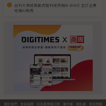
台科大育成新創虎智科技亮相AI WAVE 主打企業
地端AI商用
關於我們
·
會員服務
·
科技產業報訂閱
·
著作權
·
隱私權
·
常見問題