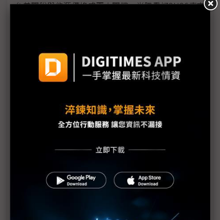
台美關稅與能源價格成兩大關鍵 尚騰看好2H26車市
有望優於1H
朋程擴產搶攻高效車用元件市場 AI伺服器與HVDC
模組拚2027放量
規避關稅大打平價與豪奢雙戰線 中系電動車4月歐
洲市佔首破15%
裕融嚴陳莉蓮：汽車、出行與用車事業的協同發展
AI應用與綠能發展推動創新
回應232關稅優惠上路 東陽：對台灣汽車零件產業
具正面意義
新纖：地緣風險是危機也是轉機 三大布局推進成長
台美投資MOU關稅優惠先落地 汽車零組件15%、航
空零件迎近乎免稅