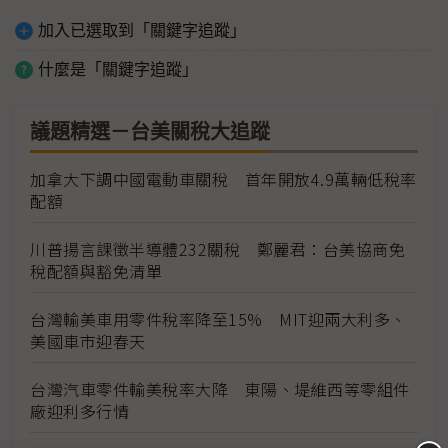
加入已選取到「關鍵字追蹤」
什麼是「關鍵字追蹤」
議題精選－台美關稅大追蹤
加拿大下調中國電動車關稅 首年開放4.9萬輛低稅率
配額
川普揚言課徵半導體232關稅 鄭麗君：台美協商免
稅配額與豁免清單
台灣輸美車用零件稅率降至15% MIT迎兩大利多、
美國車市迎春天
台灣汽車零件輸美稅率大降 東陽、堤維西等零組件
廠迎利多行情