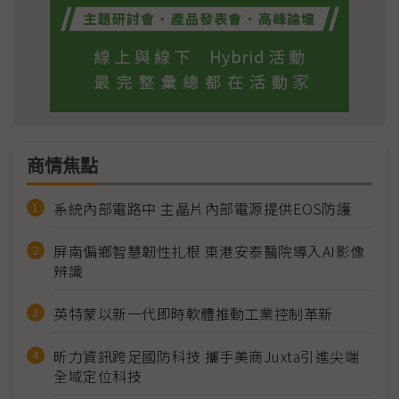
商情焦點
系統內部電路中 主晶片內部電源提供EOS防護
屏南偏鄉智慧韌性扎根 東港安泰醫院導入AI影像
辨識
英特蒙以新一代即時軟體推動工業控制革新
昕力資訊跨足國防科技 攜手美商Juxta引進尖端
全域定位科技