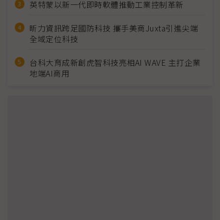
英特蒙以新一代即時軟體推動工業控制革新
昕力資訊跨足國防科技 攜手美商Juxta引進尖端
全域定位科技
台科大育成新創虎智科技亮相AI WAVE 主打企業
地端AI商用