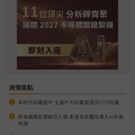
商情焦點
系統內部電路中 主晶片內部電源提供EOS防護
屏南偏鄉智慧韌性扎根 東港安泰醫院導入AI影像
辨識