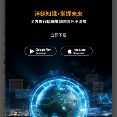
效能表現，以及長期運行所需的穩定性與可靠
性。
二，工業用固態硬碟：金士頓推出一系列SATA
和NVMe工業用固態硬碟，涵蓋多種規格與外型
尺寸，支援商用和工業用運作溫度。搭載進階
控制器、磨損均衡、垃圾資料回收與其他3D
NAND技術，確保在工業應用的嚴苛環境下，仍
能維持穩定且高效的運算效能。
金士頓自產品開發初期即與合作夥伴緊密合
作，協助客戶打造兼具穩定性與效能的系統架
構，並確保供應鏈的可靠性，應用領域橫跨零
售、交通運輸、物流、監控、網通與工業自動