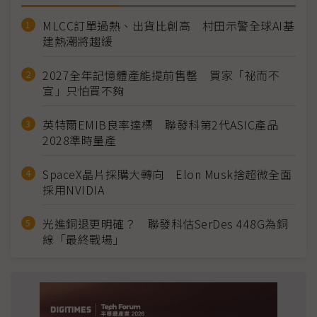
MLCC訂單過熱、出貨比創高 村田示警全球AI基
建熱潮將趨緩
2027全年記憶體產能提前售罄 買家「祕而不
宣」只怕買不夠
英特爾EMIB良率達標 聯發科第2代ASIC產品
2028準時量產
SpaceX晶片採購大轉向 Elon Musk捨超微全面
採用NVIDIA
光進銅退更明確？ 聯發科估SerDes 448G為銅
線「最終戰場」